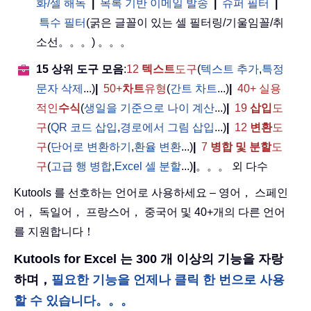
화/셀 해독
|
목록 기반 이메일 발송
|
슈퍼 필터
|
특수 필터
(굵은 글꼴이 있는 셀 필터링/기울임꼴/취
소선。。。) 。。。
15 상위 도구 모음
:
12
텍스트
도구
(
텍스트 추가
,
특정
문자 삭제
...)
|
50+
차트
유형
(
간트 차트
...)
|
40+ 실용
적인
수식
(
생일을 기준으로 나이 계산
...)
|
19
삽입
도
구
(
QR 코드 삽입
,
경로에서 그림 삽입
...)
|
12
변환
도
구
(
단어로 변환하기
,
환율 변환
...)
|
7
병합 및 분할
도
구
(
고급 행 병합
,
Excel 셀 분할
...)
|
。。。 외 다수
Kutools 를 선호하는 언어로 사용하세요 – 영어， 스페인
어， 독일어， 프랑스어， 중국어 및 40+개의 다른 언어
를 지원합니다！
Kutools for Excel 는 300 개 이상의 기능을 자랑
하며，
필요한 기능을 언제나 클릭 한 번으로 사용
할 수 있습니다。。。