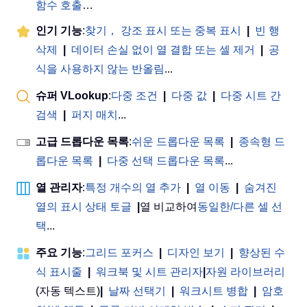
함수 호출
…
인기 기능
:
찾기， 강조 표시 또는 중복 표시
|
빈 행
삭제
|
데이터 손실 없이 열 결합 또는 셀 제거
|
공
식을 사용하지 않는 반올림
...
슈퍼 VLookup
:
다중 조건
|
다중 값
|
다중 시트 간
검색
|
퍼지 매치
...
고급 드롭다운 목록
:
쉬운 드롭다운 목록
|
종속형 드
롭다운 목록
|
다중 선택 드롭다운 목록
...
열 관리자
:
특정 개수의 열 추가
|
열 이동
|
숨겨진
열의 표시 상태 토글
|
열 비교하여
동일한/다른 셀 선
택
...
주요 기능
:
그리드 포커스
|
디자인 보기
|
향상된 수
식 표시줄
|
워크북 및 시트 관리자
|
자원 라이브러리
(자동 텍스트)
|
날짜 선택기
|
워크시트 병합
|
암호