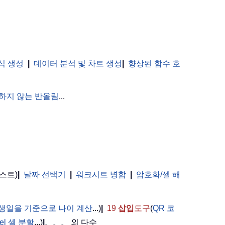
식 생성
|
데이터 분석 및 차트 생성
|
향상된 함수 호
하지 않는 반올림
...
스트)
|
날짜 선택기
|
워크시트 병합
|
암호화/셀 해
。
생일을 기준으로 나이 계산
...)
|
19
삽입
도구
(
QR 코
cel 셀 분할
...)
|
。。。 외 다수