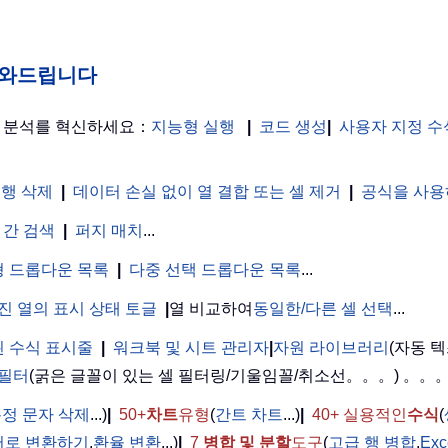
게 도와드립니다
터 분석를 혁신하세요：
지능형 실행
|
코드 생성
|
사용자 지정 수
 행 삭제
|
데이터 손실 없이 열 결합 또는 셀 제거
|
공식을 사용
 간 검색
|
퍼지 매치
...
 드롭다운 목록
|
다중 선택 드롭다운 목록
...
진 열의 표시 상태 토글
|
열 비교하여
동일한/다른 셀 선택
...
 수식 표시줄
|
워크북 및 시트 관리자
|
자원 라이브러리
(자동 텍
 필터
(굵은 글꼴이 있는 셀 필터링/기울임꼴/취소선。。。) 。。
정 문자 삭제
...)
|
50+
차트
유형
(
간트 차트
...)
|
40+ 실용적인
수식
(
어로 변환하기
,
환율 변환
...)
|
7
병합 및 분할
도구
(
고급 행 병합
,
Ex