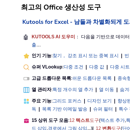
최고의 Office 생산성 도구
Kutools for Excel - 남들과 차별화되
🤖
KUTOOLS AI 도우미
： 다음을 기반으로 데이
출
…
인기 기능
:
찾기， 강조 표시 또는 중복 표시
|
빈
슈퍼 VLookup
:
다중 조건
|
다중 값
|
다중 시트
고급 드롭다운 목록
:
쉬운 드롭다운 목록
|
종속형
열 관리자
:
특정 개수의 열 추가
|
열 이동
|
숨겨
주요 기능
:
그리드 포커스
|
디자인 보기
|
향상된
독
|
목록 기반 이메일 발송
|
슈퍼 필터
|
특수
15 상위 도구 모음
:
12
텍스트
도구
(
텍스트 추가
,
특
드 삽입
,
경로에서 그림 삽입
...)
|
12
변환
도구
(
단