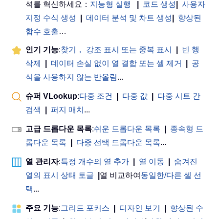
석를 혁신하세요：
지능형 실행
|
코드 생성
|
사용자
지정 수식 생성
|
데이터 분석 및 차트 생성
|
향상된
함수 호출
…
인기 기능
:
찾기， 강조 표시 또는 중복 표시
|
빈 행
삭제
|
데이터 손실 없이 열 결합 또는 셀 제거
|
공
식을 사용하지 않는 반올림
...
슈퍼 VLookup
:
다중 조건
|
다중 값
|
다중 시트 간
검색
|
퍼지 매치
...
고급 드롭다운 목록
:
쉬운 드롭다운 목록
|
종속형 드
롭다운 목록
|
다중 선택 드롭다운 목록
...
열 관리자
:
특정 개수의 열 추가
|
열 이동
|
숨겨진
열의 표시 상태 토글
|
열 비교하여
동일한/다른 셀 선
택
...
주요 기능
:
그리드 포커스
|
디자인 보기
|
향상된 수