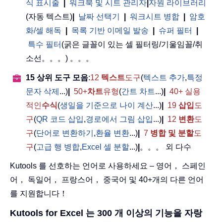
식 표시줄
|
워크북 및 시트 관리자
|
자원 라이브러리
(자동 텍스트)
|
날짜 선택기
|
워크시트 병합
|
암호
화/셀 해독
|
목록 기반 이메일 발송
|
슈퍼 필터
|
특수 필터
(굵은 글꼴이 있는 셀 필터링/기울임꼴/취
소선。。。) 。。。
15 상위 도구 모음
:
12
텍스트
도구
(
텍스트 추가
,
특정
문자 삭제
...)
|
50+
차트
유형
(
간트 차트
...)
|
40+ 실용
적인
수식
(
생일을 기준으로 나이 계산
...)
|
19
삽입
도
구
(
QR 코드 삽입
,
경로에서 그림 삽입
...)
|
12
변환
도
구
(
단어로 변환하기
,
환율 변환
...)
|
7
병합 및 분할
도
구
(
고급 행 병합
,
Excel 셀 분할
...)
|
。。。 외 다수
Kutools 를 선호하는 언어로 사용하세요 – 영어， 스페인
어， 독일어， 프랑스어， 중국어 및 40+개의 다른 언어
를 지원합니다！
Kutools for Excel 는 300 개 이상의 기능을 자랑