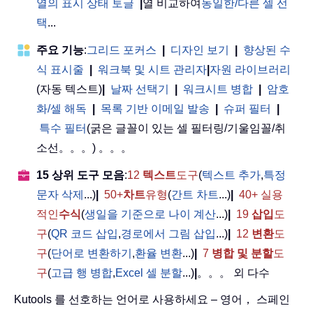
열의 표시 상태 토글
|
열 비교하여
동일한/다른 셀 선
택
...
주요 기능
:
그리드 포커스
|
디자인 보기
|
향상된 수
식 표시줄
|
워크북 및 시트 관리자
|
자원 라이브러리
(자동 텍스트)
|
날짜 선택기
|
워크시트 병합
|
암호
화/셀 해독
|
목록 기반 이메일 발송
|
슈퍼 필터
|
특수 필터
(굵은 글꼴이 있는 셀 필터링/기울임꼴/취
소선。。。) 。。。
15 상위 도구 모음
:
12
텍스트
도구
(
텍스트 추가
,
특정
문자 삭제
...)
|
50+
차트
유형
(
간트 차트
...)
|
40+ 실용
적인
수식
(
생일을 기준으로 나이 계산
...)
|
19
삽입
도
구
(
QR 코드 삽입
,
경로에서 그림 삽입
...)
|
12
변환
도
구
(
단어로 변환하기
,
환율 변환
...)
|
7
병합 및 분할
도
구
(
고급 행 병합
,
Excel 셀 분할
...)
|
。。。 외 다수
Kutools 를 선호하는 언어로 사용하세요 – 영어， 스페인