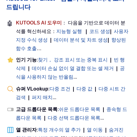
드립니다
🤖
KUTOOLS AI 도우미
： 다음을 기반으로 데이터 분
석를 혁신하세요：
지능형 실행
|
코드 생성
|
사용자
지정 수식 생성
|
데이터 분석 및 차트 생성
|
향상된
함수 호출
…
인기 기능
:
찾기， 강조 표시 또는 중복 표시
|
빈 행
삭제
|
데이터 손실 없이 열 결합 또는 셀 제거
|
공
식을 사용하지 않는 반올림
...
슈퍼 VLookup
:
다중 조건
|
다중 값
|
다중 시트 간
검색
|
퍼지 매치
...
고급 드롭다운 목록
:
쉬운 드롭다운 목록
|
종속형 드
롭다운 목록
|
다중 선택 드롭다운 목록
...
열 관리자
:
특정 개수의 열 추가
|
열 이동
|
숨겨진