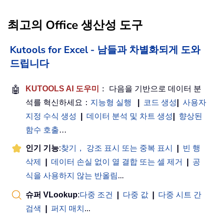
최고의 Office 생산성 도구
Kutools for Excel - 남들과 차별화되게 도와
드립니다
🤖
KUTOOLS AI 도우미
： 다음을 기반으로 데이터 분
석를 혁신하세요：
지능형 실행
|
코드 생성
|
사용자
지정 수식 생성
|
데이터 분석 및 차트 생성
|
향상된
함수 호출
…
인기 기능
:
찾기， 강조 표시 또는 중복 표시
|
빈 행
삭제
|
데이터 손실 없이 열 결합 또는 셀 제거
|
공
식을 사용하지 않는 반올림
...
슈퍼 VLookup
:
다중 조건
|
다중 값
|
다중 시트 간
검색
|
퍼지 매치
...