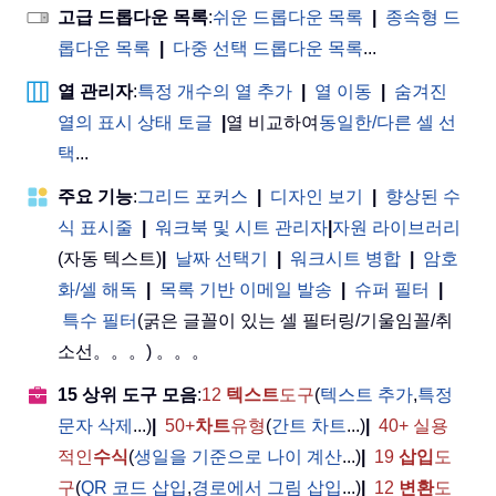
고급 드롭다운 목록
:
쉬운 드롭다운 목록
|
종속형 드
롭다운 목록
|
다중 선택 드롭다운 목록
...
열 관리자
:
특정 개수의 열 추가
|
열 이동
|
숨겨진
열의 표시 상태 토글
|
열 비교하여
동일한/다른 셀 선
택
...
주요 기능
:
그리드 포커스
|
디자인 보기
|
향상된 수
식 표시줄
|
워크북 및 시트 관리자
|
자원 라이브러리
(자동 텍스트)
|
날짜 선택기
|
워크시트 병합
|
암호
화/셀 해독
|
목록 기반 이메일 발송
|
슈퍼 필터
|
특수 필터
(굵은 글꼴이 있는 셀 필터링/기울임꼴/취
소선。。。) 。。。
15 상위 도구 모음
:
12
텍스트
도구
(
텍스트 추가
,
특정
문자 삭제
...)
|
50+
차트
유형
(
간트 차트
...)
|
40+ 실용
적인
수식
(
생일을 기준으로 나이 계산
...)
|
19
삽입
도
구
(
QR 코드 삽입
,
경로에서 그림 삽입
...)
|
12
변환
도