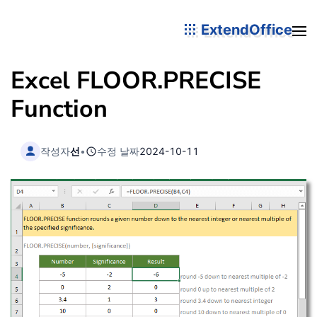
ExtendOffice
Excel FLOOR.PRECISE
Function
작성자
선
•
수정 날짜
2024-10-11