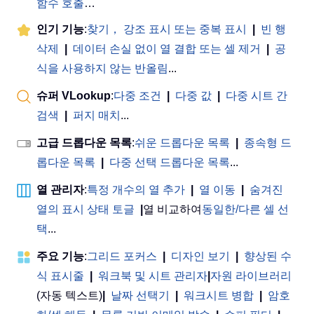
함수 호출
…
인기 기능
:
찾기， 강조 표시 또는 중복 표시
|
빈 행
삭제
|
데이터 손실 없이 열 결합 또는 셀 제거
|
공
식을 사용하지 않는 반올림
...
슈퍼 VLookup
:
다중 조건
|
다중 값
|
다중 시트 간
검색
|
퍼지 매치
...
고급 드롭다운 목록
:
쉬운 드롭다운 목록
|
종속형 드
롭다운 목록
|
다중 선택 드롭다운 목록
...
열 관리자
:
특정 개수의 열 추가
|
열 이동
|
숨겨진
열의 표시 상태 토글
|
열 비교하여
동일한/다른 셀 선
택
...
주요 기능
:
그리드 포커스
|
디자인 보기
|
향상된 수
식 표시줄
|
워크북 및 시트 관리자
|
자원 라이브러리
(자동 텍스트)
|
날짜 선택기
|
워크시트 병합
|
암호