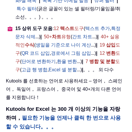
화/셀 해독
|
목록 기반 이메일 발송
|
슈퍼 필터
|
특수 필터
(굵은 글꼴이 있는 셀 필터링/기울임꼴/취
소선。。。) 。。。
15 상위 도구 모음
:
12
텍스트
도구
(
텍스트 추가
,
특정
문자 삭제
...)
|
50+
차트
유형
(
간트 차트
...)
|
40+ 실용
적인
수식
(
생일을 기준으로 나이 계산
...)
|
19
삽입
도
구
(
QR 코드 삽입
,
경로에서 그림 삽입
...)
|
12
변환
도
구
(
단어로 변환하기
,
환율 변환
...)
|
7
병합 및 분할
도
구
(
고급 행 병합
,
Excel 셀 분할
...)
|
。。。 외 다수
Kutools 를 선호하는 언어로 사용하세요 – 영어， 스페인
어， 독일어， 프랑스어， 중국어 및 40+개의 다른 언어
를 지원합니다！
Kutools for Excel 는 300 개 이상의 기능을 자랑
하며，
필요한 기능을 언제나 클릭 한 번으로 사용
할 수 있습니다。。。