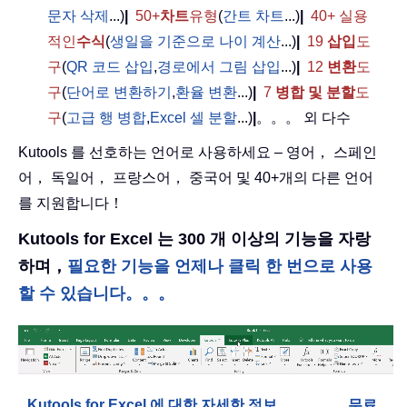
문자 삭제
...)
|
50+
차트
유형
(
간트 차트
...)
|
40+ 실용
적인
수식
(
생일을 기준으로 나이 계산
...)
|
19
삽입
도
구
(
QR 코드 삽입
,
경로에서 그림 삽입
...)
|
12
변환
도
구
(
단어로 변환하기
,
환율 변환
...)
|
7
병합 및 분할
도
구
(
고급 행 병합
,
Excel 셀 분할
...)
|
。。。 외 다수
Kutools 를 선호하는 언어로 사용하세요 – 영어， 스페인
어， 독일어， 프랑스어， 중국어 및 40+개의 다른 언어
를 지원합니다！
Kutools for Excel 는 300 개 이상의 기능을 자랑
하며，
필요한 기능을 언제나 클릭 한 번으로 사용
할 수 있습니다。。。
Kutools for Excel 에 대한 자세한 정보。。。
무료