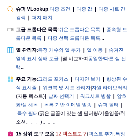
슈퍼 VLookup
:
다중 조건
|
다중 값
|
다중 시트 간
검색
|
퍼지 매치
...
고급 드롭다운 목록
:
쉬운 드롭다운 목록
|
종속형 드
롭다운 목록
|
다중 선택 드롭다운 목록
...
열 관리자
:
특정 개수의 열 추가
|
열 이동
|
숨겨진
열의 표시 상태 토글
|
열 비교하여
동일한/다른 셀 선
택
...
주요 기능
:
그리드 포커스
|
디자인 보기
|
향상된 수
식 표시줄
|
워크북 및 시트 관리자
|
자원 라이브러리
(자동 텍스트)
|
날짜 선택기
|
워크시트 병합
|
암호
화/셀 해독
|
목록 기반 이메일 발송
|
슈퍼 필터
|
특수 필터
(굵은 글꼴이 있는 셀 필터링/기울임꼴/취
소선。。。) 。。。
15 상위 도구 모음
:
12
텍스트
도구
(
텍스트 추가
,
특정