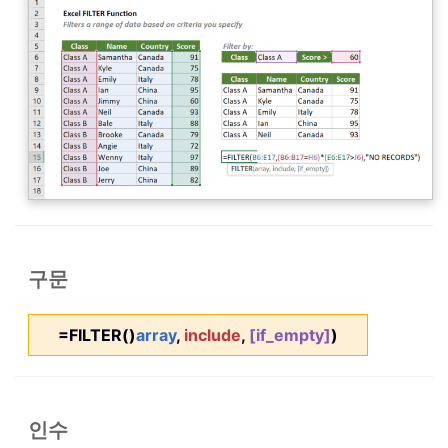
구문
=FILTER()
array
,
include
,
[if_empty]
)
인수