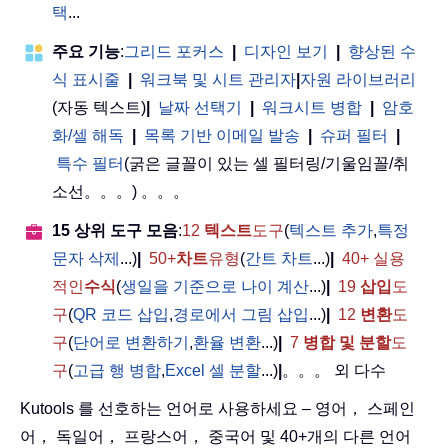
택
...
주요 기능
:
그리드 포커스
|
디자인 보기
|
향상된 수
식 표시줄
|
워크북 및 시트 관리자
|
자원 라이브러리
(자동 텍스트)
|
날짜 선택기
|
워크시트 병합
|
암호
화/셀 해독
|
목록 기반 이메일 발송
|
슈퍼 필터
|
특수 필터
(굵은 글꼴이 있는 셀 필터링/기울임꼴/취
소선。。。) 。。。
15 상위 도구 모음
:
12
텍스트
도구
(
텍스트 추가
,
특정
문자 삭제
...)
|
50+
차트
유형
(
간트 차트
...)
|
40+ 실용
적인
수식
(
생일을 기준으로 나이 계산
...)
|
19
삽입
도
구
(
QR 코드 삽입
,
경로에서 그림 삽입
...)
|
12
변환
도
구
(
단어로 변환하기
,
환율 변환
...)
|
7
병합 및 분할
도
구
(
고급 행 병합
,
Excel 셀 분할
...)
|
。。。 외 다수
Kutools 를 선호하는 언어로 사용하세요 – 영어， 스페인
어， 독일어， 프랑스어， 중국어 및 40+개의 다른 언어