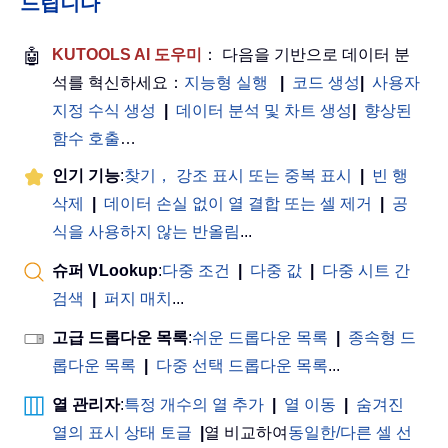
드립니다
🤖
KUTOOLS AI 도우미
： 다음을 기반으로 데이터 분
석를 혁신하세요：
지능형 실행
|
코드 생성
|
사용자
지정 수식 생성
|
데이터 분석 및 차트 생성
|
향상된
함수 호출
…
인기 기능
:
찾기， 강조 표시 또는 중복 표시
|
빈 행
삭제
|
데이터 손실 없이 열 결합 또는 셀 제거
|
공
식을 사용하지 않는 반올림
...
슈퍼 VLookup
:
다중 조건
|
다중 값
|
다중 시트 간
검색
|
퍼지 매치
...
고급 드롭다운 목록
:
쉬운 드롭다운 목록
|
종속형 드
롭다운 목록
|
다중 선택 드롭다운 목록
...
열 관리자
:
특정 개수의 열 추가
|
열 이동
|
숨겨진
열의 표시 상태 토글
|
열 비교하여
동일한/다른 셀 선