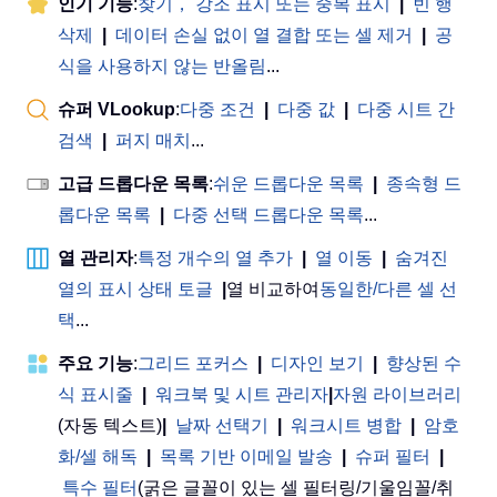
인기 기능
:
찾기， 강조 표시 또는 중복 표시
|
빈 행
삭제
|
데이터 손실 없이 열 결합 또는 셀 제거
|
공
식을 사용하지 않는 반올림
...
슈퍼 VLookup
:
다중 조건
|
다중 값
|
다중 시트 간
검색
|
퍼지 매치
...
고급 드롭다운 목록
:
쉬운 드롭다운 목록
|
종속형 드
롭다운 목록
|
다중 선택 드롭다운 목록
...
열 관리자
:
특정 개수의 열 추가
|
열 이동
|
숨겨진
열의 표시 상태 토글
|
열 비교하여
동일한/다른 셀 선
택
...
주요 기능
:
그리드 포커스
|
디자인 보기
|
향상된 수
식 표시줄
|
워크북 및 시트 관리자
|
자원 라이브러리
(자동 텍스트)
|
날짜 선택기
|
워크시트 병합
|
암호
화/셀 해독
|
목록 기반 이메일 발송
|
슈퍼 필터
|
특수 필터
(굵은 글꼴이 있는 셀 필터링/기울임꼴/취