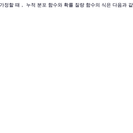
ability_s 라고 가정할 때， 누적 분포 함수와 확률 질량 함수의 식은 다음