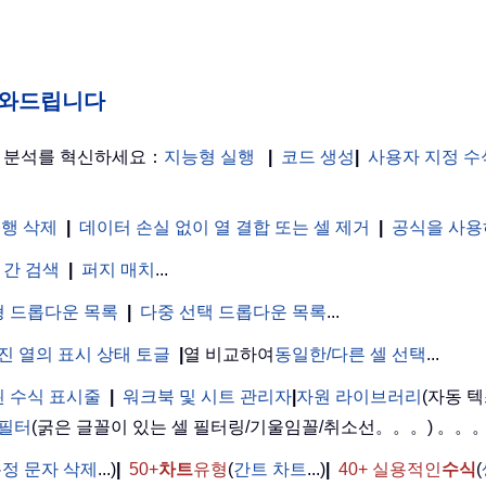
게 도와드립니다
터 분석를 혁신하세요：
지능형 실행
|
코드 생성
|
사용자 지정 수
 행 삭제
|
데이터 손실 없이 열 결합 또는 셀 제거
|
공식을 사용
 간 검색
|
퍼지 매치
...
 드롭다운 목록
|
다중 선택 드롭다운 목록
...
진 열의 표시 상태 토글
|
열 비교하여
동일한/다른 셀 선택
...
 수식 표시줄
|
워크북 및 시트 관리자
|
자원 라이브러리
(자동 텍
 필터
(굵은 글꼴이 있는 셀 필터링/기울임꼴/취소선。。。) 。。
정 문자 삭제
...)
|
50+
차트
유형
(
간트 차트
...)
|
40+ 실용적인
수식
(