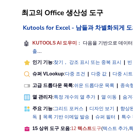
최고의 Office 생산성 도구
Kutools for Excel - 남들과 차별화되
🤖
KUTOOLS AI 도우미
： 다음을 기반으로 데이
출
…
인기 기능
:
찾기， 강조 표시 또는 중복 표시
|
빈
슈퍼 VLookup
:
다중 조건
|
다중 값
|
다중 시트
고급 드롭다운 목록
:
쉬운 드롭다운 목록
|
종속형
열 관리자
:
특정 개수의 열 추가
|
열 이동
|
숨겨
주요 기능
:
그리드 포커스
|
디자인 보기
|
향상된
독
|
목록 기반 이메일 발송
|
슈퍼 필터
|
특수
15 상위 도구 모음
:
12
텍스트
도구
(
텍스트 추가
,
특