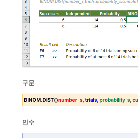
구문
BINOM.DIST()
number_s
,
trials
,
probability_s
,
cu
인수