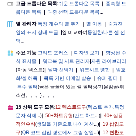
고급 드롭다운 목록
:
쉬운 드롭다운 목록
|
종속형 드
롭다운 목록
|
다중 선택 드롭다운 목록
...
열 관리자
:
특정 개수의 열 추가
|
열 이동
|
숨겨진
열의 표시 상태 토글
|
열 비교하여
동일한/다른 셀 선
택
...
주요 기능
:
그리드 포커스
|
디자인 보기
|
향상된 수
식 표시줄
|
워크북 및 시트 관리자
|
자원 라이브러리
(자동 텍스트)
|
날짜 선택기
|
워크시트 병합
|
암호
화/셀 해독
|
목록 기반 이메일 발송
|
슈퍼 필터
|
특수 필터
(굵은 글꼴이 있는 셀 필터링/기울임꼴/취
소선。。。) 。。。
15 상위 도구 모음
:
12
텍스트
도구
(
텍스트 추가
,
특정
문자 삭제
...)
|
50+
차트
유형
(
간트 차트
...)
|
40+ 실용
적인
수식
(
생일을 기준으로 나이 계산
...)
|
19
삽입
도
구
(
QR 코드 삽입
,
경로에서 그림 삽입
...)
|
12
변환
도