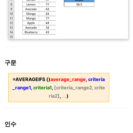
구문
=AVERAGEIFS ()
average_range
,
criteria
_range1
,
criteria1
,
[criteria_range2, crite
ria2]
,
...
)
인수