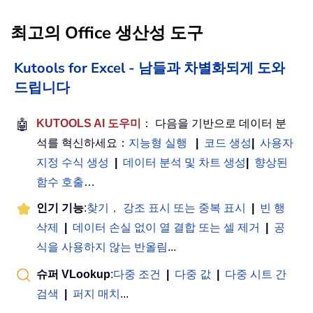
최고의 Office 생산성 도구
Kutools for Excel - 남들과 차별화되게 도와
드립니다
🤖
KUTOOLS AI 도우미
： 다음을 기반으로 데이터 분
석를 혁신하세요：
지능형 실행
|
코드 생성
|
사용자
지정 수식 생성
|
데이터 분석 및 차트 생성
|
향상된
함수 호출
…
인기 기능
:
찾기， 강조 표시 또는 중복 표시
|
빈 행
삭제
|
데이터 손실 없이 열 결합 또는 셀 제거
|
공
식을 사용하지 않는 반올림
...
슈퍼 VLookup
:
다중 조건
|
다중 값
|
다중 시트 간
검색
|
퍼지 매치
...