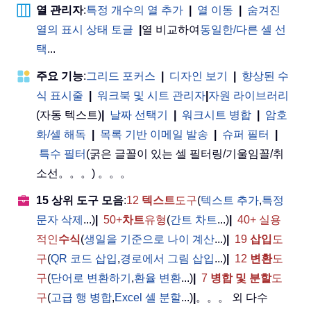
열 관리자
:
특정 개수의 열 추가
|
열 이동
|
숨겨진
열의 표시 상태 토글
|
열 비교하여
동일한/다른 셀 선
택
...
주요 기능
:
그리드 포커스
|
디자인 보기
|
향상된 수
식 표시줄
|
워크북 및 시트 관리자
|
자원 라이브러리
(자동 텍스트)
|
날짜 선택기
|
워크시트 병합
|
암호
화/셀 해독
|
목록 기반 이메일 발송
|
슈퍼 필터
|
특수 필터
(굵은 글꼴이 있는 셀 필터링/기울임꼴/취
소선。。。) 。。。
15 상위 도구 모음
:
12
텍스트
도구
(
텍스트 추가
,
특정
문자 삭제
...)
|
50+
차트
유형
(
간트 차트
...)
|
40+ 실용
적인
수식
(
생일을 기준으로 나이 계산
...)
|
19
삽입
도
구
(
QR 코드 삽입
,
경로에서 그림 삽입
...)
|
12
변환
도
구
(
단어로 변환하기
,
환율 변환
...)
|
7
병합 및 분할
도
구
(
고급 행 병합
,
Excel 셀 분할
...)
|
。。。 외 다수