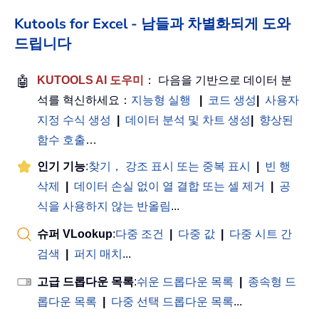
Kutools for Excel - 남들과 차별화되게 도와
드립니다
🤖
KUTOOLS AI 도우미
： 다음을 기반으로 데이터 분
석를 혁신하세요：
지능형 실행
|
코드 생성
|
사용자
지정 수식 생성
|
데이터 분석 및 차트 생성
|
향상된
함수 호출
…
인기 기능
:
찾기， 강조 표시 또는 중복 표시
|
빈 행
삭제
|
데이터 손실 없이 열 결합 또는 셀 제거
|
공
식을 사용하지 않는 반올림
...
슈퍼 VLookup
:
다중 조건
|
다중 값
|
다중 시트 간
검색
|
퍼지 매치
...
고급 드롭다운 목록
:
쉬운 드롭다운 목록
|
종속형 드
롭다운 목록
|
다중 선택 드롭다운 목록
...