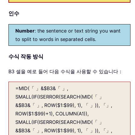
인수
Number
: the sentence or text string you want
to split to words in separated cells.
수식 작동 방식
B3 셀을 예로 들어 다음 수식을 사용할 수 있습니다：
=MID(「 」&$B3&「 」,
SMALL(IF(ISERROR(SEARCH(MID(「 」
&$B3&「 」, ROW($1:$99), 1), 「 」)), 「」,
ROW($1:$99)+1), COLUMN(A1)),
SMALL(IF(ISERROR(SEARCH(MID(「 」
&$B3&「 」, ROW($1:$99), 1), 「 」)), 「」,