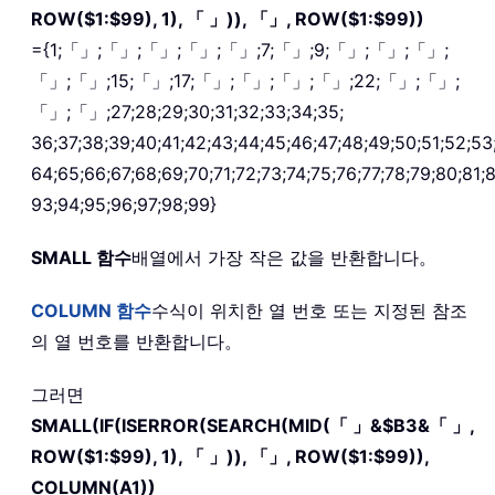
ROW($1:$99), 1), 「 」)), 「」, ROW($1:$99))
={1;「」;「」;「」;「」;「」;7;「」;9;「」;「」;「」;
「」;「」;15;「」;17;「」;「」;「」;「」;22;「」;「」;
「」;「」;27;28;29;30;31;32;33;34;35;
36;37;38;39;40;41;42;43;44;45;46;47;48;49;50;51;52;53
64;65;66;67;68;69;70;71;72;73;74;75;76;77;78;79;80;81;
93;94;95;96;97;98;99}
SMALL
함수
배열에서 가장 작은 값을 반환합니다。
COLUMN
함수
수식이 위치한 열 번호 또는 지정된 참조
의 열 번호를 반환합니다。
그러면
SMALL(IF(ISERROR(SEARCH(MID(「 」&$B3&「 」,
ROW($1:$99), 1), 「 」)), 「」, ROW($1:$99)),
COLUMN(A1))