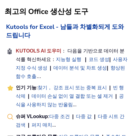
최고의 Office 생산성 도구
Kutools for Excel - 남들과 차별화되게 도와
드립니다
🤖
KUTOOLS AI 도우미
： 다음을 기반으로 데이터 분
석를 혁신하세요：
지능형 실행
|
코드 생성
|
사용자
지정 수식 생성
|
데이터 분석 및 차트 생성
|
향상된
함수 호출
…
인기 기능
:
찾기， 강조 표시 또는 중복 표시
|
빈 행
삭제
|
데이터 손실 없이 열 결합 또는 셀 제거
|
공
식을 사용하지 않는 반올림
...
슈퍼 VLookup
:
다중 조건
|
다중 값
|
다중 시트 간
검색
|
퍼지 매치
...