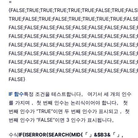
=
{FALSE;TRUE;TRUE;TRUE;TRUE;TRUE;FALSE;TRUE;FALS
TRUE;FALSE;TRUE;FALSE;TRUE;TRUE;TRUE;TRUE;FALSE
FALSE;FALSE;FALSE;FALSE;FALSE;FALSE;FALSE;FALSE;
FALSE;FALSE;FALSE;FALSE;FALSE;FALSE;FALSE;FALSE;
FALSE;FALSE;FALSE;FALSE;FALSE;FALSE;FALSE;FALSE;
FALSE;FALSE;FALSE;FALSE;FALSE;FALSE;FALSE;FALSE;
FALSE;FALSE;FALSE;FALSE;FALSE;FALSE;FALSE;FALSE;
FALSE;FALSE;FALSE;FALSE;FALSE;FALSE;FALSE;FALSE;
FALSE}
IF
함수
특정 조건을 테스트합니다。 여기서 세 개의 인수
를 가지며， 첫 번째 인수는 논리식이어야 합니다。 첫
번째 인수가 “TRUE”이면 두 번째 인수가 표시되고， 첫
번째 인수가 “FALSE”이면 3 인수가 표시됩니다。
수식
IF(ISERROR(SEARCH(MID(「 」&$B3&「 」,