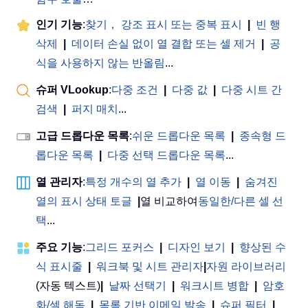
인기 기능
:
찾기， 강조 표시 또는 중복 표시
|
빈 행
삭제
|
데이터 손실 없이 열 결합 또는 셀 제거
|
공
식을 사용하지 않는 반올림
...
슈퍼 VLookup
:
다중 조건
|
다중 값
|
다중 시트 간
검색
|
퍼지 매치
...
고급 드롭다운 목록
:
쉬운 드롭다운 목록
|
종속형 드
롭다운 목록
|
다중 선택 드롭다운 목록
...
열 관리자
:
특정 개수의 열 추가
|
열 이동
|
숨겨진
열의 표시 상태 토글
|
열 비교하여
동일한/다른 셀 선
택
...
주요 기능
:
그리드 포커스
|
디자인 보기
|
향상된 수
식 표시줄
|
워크북 및 시트 관리자
|
자원 라이브러리
(자동 텍스트)
|
날짜 선택기
|
워크시트 병합
|
암호
화/셀 해독
|
목록 기반 이메일 발송
|
슈퍼 필터
|