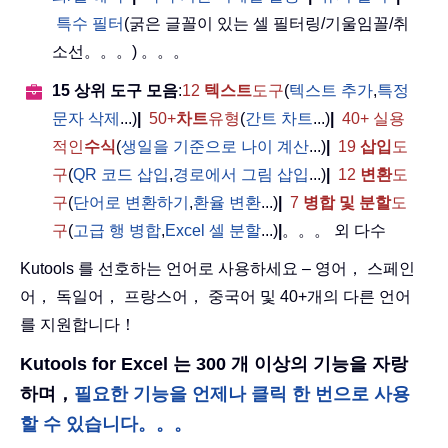
특수 필터
(굵은 글꼴이 있는 셀 필터링/기울임꼴/취
소선。。。) 。。。
15 상위 도구 모음
:
12
텍스트
도구
(
텍스트 추가
,
특정
문자 삭제
...)
|
50+
차트
유형
(
간트 차트
...)
|
40+ 실용
적인
수식
(
생일을 기준으로 나이 계산
...)
|
19
삽입
도
구
(
QR 코드 삽입
,
경로에서 그림 삽입
...)
|
12
변환
도
구
(
단어로 변환하기
,
환율 변환
...)
|
7
병합 및 분할
도
구
(
고급 행 병합
,
Excel 셀 분할
...)
|
。。。 외 다수
Kutools 를 선호하는 언어로 사용하세요 – 영어， 스페인
어， 독일어， 프랑스어， 중국어 및 40+개의 다른 언어
를 지원합니다！
Kutools for Excel 는 300 개 이상의 기능을 자랑
하며，
필요한 기능을 언제나 클릭 한 번으로 사용
할 수 있습니다。。。