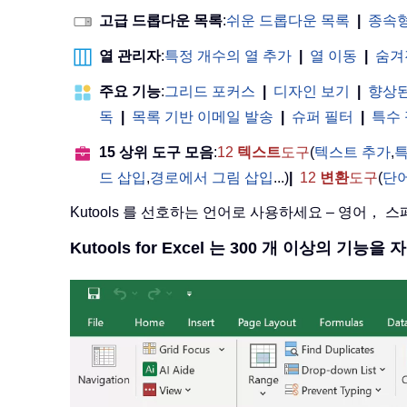
고급 드롭다운 목록
:
쉬운 드롭다운 목록
|
종속형
열 관리자
:
특정 개수의 열 추가
|
열 이동
|
숨겨
주요 기능
:
그리드 포커스
|
디자인 보기
|
향상된
독
|
목록 기반 이메일 발송
|
슈퍼 필터
|
특수
15 상위 도구 모음
:
12
텍스트
도구
(
텍스트 추가
,
특
드 삽입
,
경로에서 그림 삽입
...)
|
12
변환
도구
(
단
Kutools 를 선호하는 언어로 사용하세요 – 영어，
Kutools for Excel 는 300 개 이상의 기능