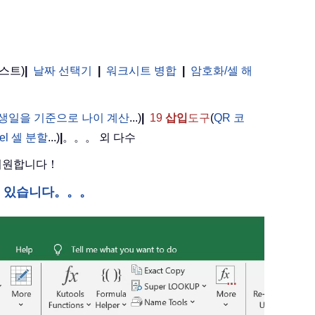
스트)
|
날짜 선택기
|
워크시트 병합
|
암호화/셀 해
。
생일을 기준으로 나이 계산
...)
|
19
삽입
도구
(
QR 코
cel 셀 분할
...)
|
。。。 외 다수
 지원합니다！
수 있습니다。。。