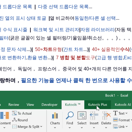
 드롭다운 목록
|
다중 선택 드롭다운 목록
...
진 열의 표시 상태 토글
|
열 비교하여
동일한/다른 셀 선택
...
 수식 표시줄
|
워크북 및 시트 관리자
|
자원 라이브러리
(자동 텍
 필터
(굵은 글꼴이 있는 셀 필터링/기울임꼴/취소선。。。) 。。
정 문자 삭제
...)
|
50+
차트
유형
(
간트 차트
...)
|
40+ 실용적인
수식
(
어로 변환하기
,
환율 변환
...)
|
7
병합 및 분할
도구
(
고급 행 병합
,
Ex
 스페인어， 독일어， 프랑스어， 중국어 및 40+개의 다른 언어를
을 자랑하며，
필요한 기능을 언제나 클릭 한 번으로 사용할 