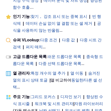
지정 수식 생성
|
데이터 분석 및 차트 생성
|
향상된
함수 호출
…
인기 기능
:
찾기， 강조 표시 또는 중복 표시
|
빈 행
삭제
|
데이터 손실 없이 열 결합 또는 셀 제거
|
공
식을 사용하지 않는 반올림
...
슈퍼 VLookup
:
다중 조건
|
다중 값
|
다중 시트 간
검색
|
퍼지 매치
...
고급 드롭다운 목록
:
쉬운 드롭다운 목록
|
종속형 드
롭다운 목록
|
다중 선택 드롭다운 목록
...
열 관리자
:
특정 개수의 열 추가
|
열 이동
|
숨겨진
열의 표시 상태 토글
|
열 비교하여
동일한/다른 셀 선
택
...
주요 기능
:
그리드 포커스
|
디자인 보기
|
향상된 수
식 표시줄
|
워크북 및 시트 관리자
|
자원 라이브러리
(자동 텍스트)
|
날짜 선택기
|
워크시트 병합
|
암호