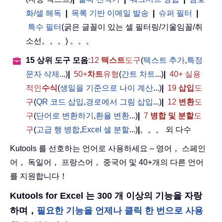
화/셀 해독
|
목록 기반 이메일 발송
|
슈퍼 필터
|
특수 필터
(굵은 글꼴이 있는 셀 필터링/기울임꼴/취
소선。。。) 。。。
15 상위 도구 모음
:
12
텍스트
도구
(
텍스트 추가
,
특정
문자 삭제
...)
|
50+
차트
유형
(
간트 차트
...)
|
40+ 실용
적인
수식
(
생일을 기준으로 나이 계산
...)
|
19
삽입
도
구
(
QR 코드 삽입
,
경로에서 그림 삽입
...)
|
12
변환
도
구
(
단어로 변환하기
,
환율 변환
...)
|
7
병합 및 분할
도
구
(
고급 행 병합
,
Excel 셀 분할
...)
|
。。。 외 다수
Kutools 를 선호하는 언어로 사용하세요 – 영어， 스페인
어， 독일어， 프랑스어， 중국어 및 40+개의 다른 언어
를 지원합니다！
Kutools for Excel 는 300 개 이상의 기능을 자랑
하며，
필요한 기능을 언제나 클릭 한 번으로 사용