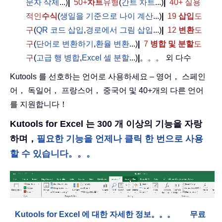
문자 삭제
...)
|
50+
차트
유형
(
간트 차트
...)
|
40+ 실용
적인
수식
(
생일을 기준으로 나이 계산
...)
|
19
삽입
도
구
(
QR 코드 삽입
,
경로에서 그림 삽입
...)
|
12
변환
도
구
(
단어로 변환하기
,
환율 변환
...)
|
7
병합 및 분할
도
구
(
고급 행 병합
,
Excel 셀 분할
...)
|
。。。 외 다수
Kutools 를 선호하는 언어로 사용하세요 – 영어， 스페인
어， 독일어， 프랑스어， 중국어 및 40+개의 다른 언어
를 지원합니다！
Kutools for Excel 는 300 개 이상의 기능을 자랑
하며，
필요한 기능을 언제나 클릭 한 번으로 사용
할 수 있습니다。。。
Kutools for Excel 에 대한 자세한 정보。。。
무료