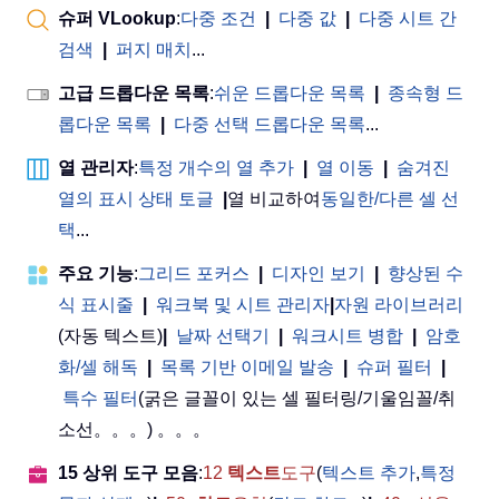
슈퍼 VLookup
:
다중 조건
|
다중 값
|
다중 시트 간
검색
|
퍼지 매치
...
고급 드롭다운 목록
:
쉬운 드롭다운 목록
|
종속형 드
롭다운 목록
|
다중 선택 드롭다운 목록
...
열 관리자
:
특정 개수의 열 추가
|
열 이동
|
숨겨진
열의 표시 상태 토글
|
열 비교하여
동일한/다른 셀 선
택
...
주요 기능
:
그리드 포커스
|
디자인 보기
|
향상된 수
식 표시줄
|
워크북 및 시트 관리자
|
자원 라이브러리
(자동 텍스트)
|
날짜 선택기
|
워크시트 병합
|
암호
화/셀 해독
|
목록 기반 이메일 발송
|
슈퍼 필터
|
특수 필터
(굵은 글꼴이 있는 셀 필터링/기울임꼴/취
소선。。。) 。。。
15 상위 도구 모음
:
12
텍스트
도구
(
텍스트 추가
,
특정