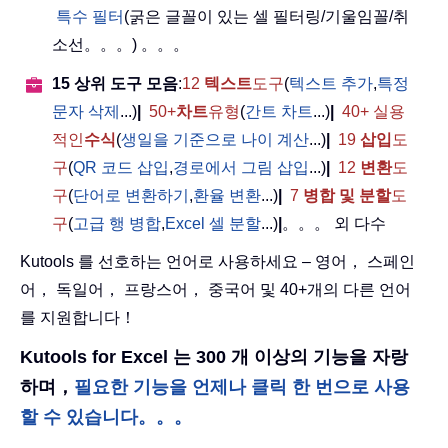
특수 필터
(굵은 글꼴이 있는 셀 필터링/기울임꼴/취
소선。。。) 。。。
15 상위 도구 모음
:
12
텍스트
도구
(
텍스트 추가
,
특정
문자 삭제
...)
|
50+
차트
유형
(
간트 차트
...)
|
40+ 실용
적인
수식
(
생일을 기준으로 나이 계산
...)
|
19
삽입
도
구
(
QR 코드 삽입
,
경로에서 그림 삽입
...)
|
12
변환
도
구
(
단어로 변환하기
,
환율 변환
...)
|
7
병합 및 분할
도
구
(
고급 행 병합
,
Excel 셀 분할
...)
|
。。。 외 다수
Kutools 를 선호하는 언어로 사용하세요 – 영어， 스페인
어， 독일어， 프랑스어， 중국어 및 40+개의 다른 언어
를 지원합니다！
Kutools for Excel 는 300 개 이상의 기능을 자랑
하며，
필요한 기능을 언제나 클릭 한 번으로 사용
할 수 있습니다。。。