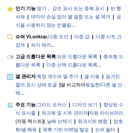
인기 기능
:
찾기， 강조 표시 또는 중복 표시
|
빈 행
삭제
|
데이터 손실 없이 열 결합 또는 셀 제거
|
공
식을 사용하지 않는 반올림
...
슈퍼 VLookup
:
다중 조건
|
다중 값
|
다중 시트 간
검색
|
퍼지 매치
...
고급 드롭다운 목록
:
쉬운 드롭다운 목록
|
종속형 드
롭다운 목록
|
다중 선택 드롭다운 목록
...
열 관리자
:
특정 개수의 열 추가
|
열 이동
|
숨겨진
열의 표시 상태 토글
|
열 비교하여
동일한/다른 셀 선
택
...
주요 기능
:
그리드 포커스
|
디자인 보기
|
향상된 수
식 표시줄
|
워크북 및 시트 관리자
|
자원 라이브러리
(자동 텍스트)
|
날짜 선택기
|
워크시트 병합
|
암호
화/셀 해독
|
목록 기반 이메일 발송
|
슈퍼 필터
|