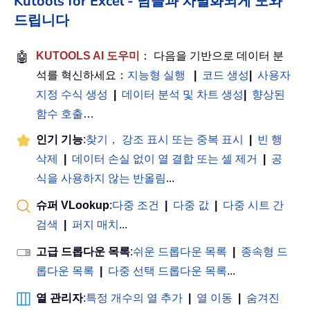
Kutools for Excel - 남들과 차별화되게 도와
드립니다
🤖
KUTOOLS AI 도우미
： 다음을 기반으로 데이터 분
석를 혁신하세요：
지능형 실행
|
코드 생성
|
사용자
지정 수식 생성
|
데이터 분석 및 차트 생성
|
향상된
함수 호출
…
인기 기능
:
찾기， 강조 표시 또는 중복 표시
|
빈 행
삭제
|
데이터 손실 없이 열 결합 또는 셀 제거
|
공
식을 사용하지 않는 반올림
...
슈퍼 VLookup
:
다중 조건
|
다중 값
|
다중 시트 간
검색
|
퍼지 매치
...
고급 드롭다운 목록
:
쉬운 드롭다운 목록
|
종속형 드
롭다운 목록
|
다중 선택 드롭다운 목록
...
열 관리자
:
특정 개수의 열 추가
|
열 이동
|
숨겨진