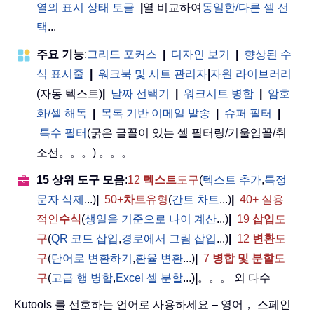
열의 표시 상태 토글
|
열 비교하여
동일한/다른 셀 선
택
...
주요 기능
:
그리드 포커스
|
디자인 보기
|
향상된 수
식 표시줄
|
워크북 및 시트 관리자
|
자원 라이브러리
(자동 텍스트)
|
날짜 선택기
|
워크시트 병합
|
암호
화/셀 해독
|
목록 기반 이메일 발송
|
슈퍼 필터
|
특수 필터
(굵은 글꼴이 있는 셀 필터링/기울임꼴/취
소선。。。) 。。。
15 상위 도구 모음
:
12
텍스트
도구
(
텍스트 추가
,
특정
문자 삭제
...)
|
50+
차트
유형
(
간트 차트
...)
|
40+ 실용
적인
수식
(
생일을 기준으로 나이 계산
...)
|
19
삽입
도
구
(
QR 코드 삽입
,
경로에서 그림 삽입
...)
|
12
변환
도
구
(
단어로 변환하기
,
환율 변환
...)
|
7
병합 및 분할
도
구
(
고급 행 병합
,
Excel 셀 분할
...)
|
。。。 외 다수
Kutools 를 선호하는 언어로 사용하세요 – 영어， 스페인