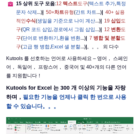
15 상위 도구 모음
:
12
텍스트
도구
(
텍스트 추가
,
특정
문자 삭제
...)
|
50+
차트
유형
(
간트 차트
...)
|
40+ 실용
적인
수식
(
생일을 기준으로 나이 계산
...)
|
19
삽입
도
구
(
QR 코드 삽입
,
경로에서 그림 삽입
...)
|
12
변환
도
구
(
단어로 변환하기
,
환율 변환
...)
|
7
병합 및 분할
도
구
(
고급 행 병합
,
Excel 셀 분할
...)
|
。。。 외 다수
Kutools 를 선호하는 언어로 사용하세요 – 영어， 스페인
어， 독일어， 프랑스어， 중국어 및 40+개의 다른 언어
를 지원합니다！
Kutools for Excel 는 300 개 이상의 기능을 자랑
하며，
필요한 기능을 언제나 클릭 한 번으로 사용
할 수 있습니다。。。