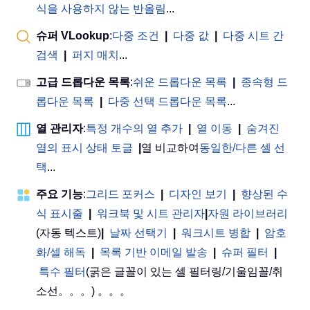
식을 사용하지 않는 반올림
...
슈퍼 VLookup
:
다중 조건
|
다중 값
|
다중 시트 간
검색
|
퍼지 매치
...
고급 드롭다운 목록
:
쉬운 드롭다운 목록
|
종속형 드
롭다운 목록
|
다중 선택 드롭다운 목록
...
열 관리자
:
특정 개수의 열 추가
|
열 이동
|
숨겨진
열의 표시 상태 토글
|
열 비교하여
동일한/다른 셀 선
택
...
주요 기능
:
그리드 포커스
|
디자인 보기
|
향상된 수
식 표시줄
|
워크북 및 시트 관리자
|
자원 라이브러리
(자동 텍스트)
|
날짜 선택기
|
워크시트 병합
|
암호
화/셀 해독
|
목록 기반 이메일 발송
|
슈퍼 필터
|
특수 필터
(굵은 글꼴이 있는 셀 필터링/기울임꼴/취
소선。。。) 。。。