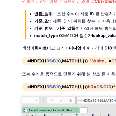
√ 참고： 이는 배열 수식으로， 입력 시
Ctrl
+
Shift
반환_범위：
조합 수식이 제품 ID 를 반환
기준_값：
제품 ID 의 위치를 찾는 데 사용되
기준_범위：
기준_값들
이 나열된 해당 범위
match_type 0:
MATCH 함수가
lookup_val
색상이
화이트
이고 크기가
미디엄
이며 가격이 $
18
인
=INDEX()
B5:B10
,MATCH(1,())
「White」
=
C
또는 수식을 동적으로 만들기 위해 셀 참조 를 사
=INDEX()
B5:B10
,MATCH(1,())
h3
=
C5:C10
)*