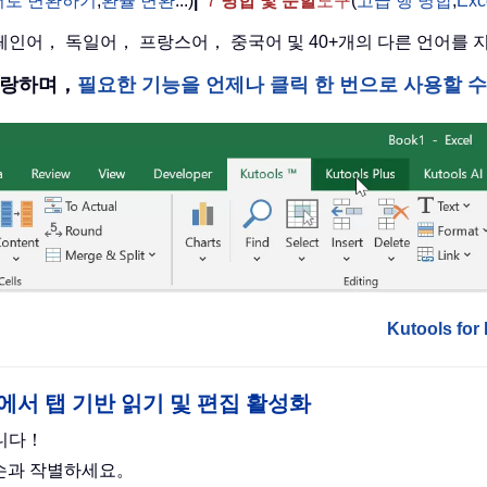
어로 변환하기
,
환율 변환
...)
|
7
병합 및 분할
도구
(
고급 행 병합
,
Ex
 스페인어， 독일어， 프랑스어， 중국어 및 40+개의 다른 언어를
을 자랑하며，
필요한 기능을 언제나 클릭 한 번으로 사용할 
Kutools f
cel 포함)에서 탭 기반 읽기 및 편집 활성화
합니다！
 손과 작별하세요。