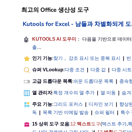
최고의 Office 생산성 도구
Kutools for Excel - 남들과 차별화되
🤖
KUTOOLS AI 도우미
： 다음을 기반으로 데이
출
…
인기 기능
:
찾기， 강조 표시 또는 중복 표시
|
빈
슈퍼 VLookup
:
다중 조건
|
다중 값
|
다중 시트
고급 드롭다운 목록
:
쉬운 드롭다운 목록
|
종속형
열 관리자
:
특정 개수의 열 추가
|
열 이동
|
숨겨
주요 기능
:
그리드 포커스
|
디자인 보기
|
향상된
독
|
목록 기반 이메일 발송
|
슈퍼 필터
|
특수
15 상위 도구 모음
:
12
텍스트
도구
(
텍스트 추가
,
특