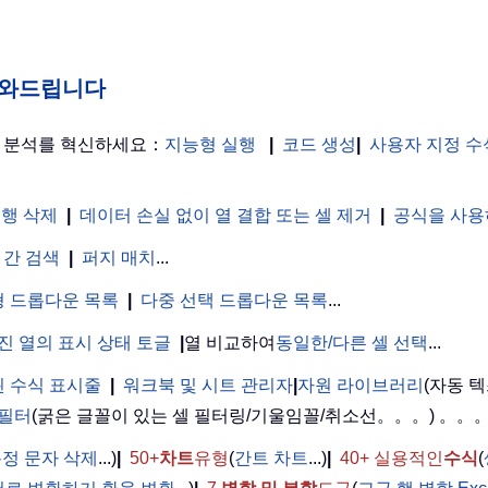
게 도와드립니다
터 분석를 혁신하세요：
지능형 실행
|
코드 생성
|
사용자 지정 수
 행 삭제
|
데이터 손실 없이 열 결합 또는 셀 제거
|
공식을 사용
 간 검색
|
퍼지 매치
...
 드롭다운 목록
|
다중 선택 드롭다운 목록
...
진 열의 표시 상태 토글
|
열 비교하여
동일한/다른 셀 선택
...
 수식 표시줄
|
워크북 및 시트 관리자
|
자원 라이브러리
(자동 텍
 필터
(굵은 글꼴이 있는 셀 필터링/기울임꼴/취소선。。。) 。。
정 문자 삭제
...)
|
50+
차트
유형
(
간트 차트
...)
|
40+ 실용적인
수식
(