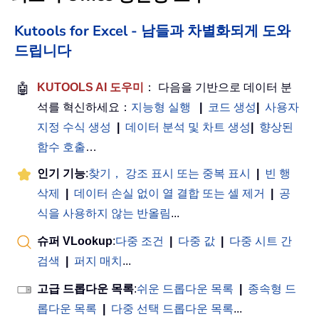
Kutools for Excel - 남들과 차별화되게 도와
드립니다
🤖
KUTOOLS AI 도우미
： 다음을 기반으로 데이터 분
석를 혁신하세요：
지능형 실행
|
코드 생성
|
사용자
지정 수식 생성
|
데이터 분석 및 차트 생성
|
향상된
함수 호출
…
인기 기능
:
찾기， 강조 표시 또는 중복 표시
|
빈 행
삭제
|
데이터 손실 없이 열 결합 또는 셀 제거
|
공
식을 사용하지 않는 반올림
...
슈퍼 VLookup
:
다중 조건
|
다중 값
|
다중 시트 간
검색
|
퍼지 매치
...
고급 드롭다운 목록
:
쉬운 드롭다운 목록
|
종속형 드
롭다운 목록
|
다중 선택 드롭다운 목록
...