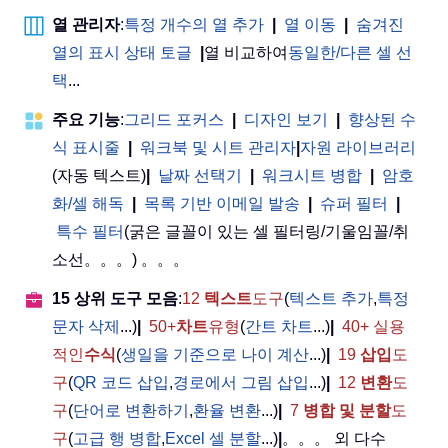
열 관리자
:
특정 개수의 열 추가
|
열 이동
|
숨겨진
열의 표시 상태 토글
|
열 비교하여
동일한/다른 셀 선
택
...
주요 기능
:
그리드 포커스
|
디자인 보기
|
향상된 수
식 표시줄
|
워크북 및 시트 관리자
|
자원 라이브러리
(자동 텍스트)
|
날짜 선택기
|
워크시트 병합
|
암호
화/셀 해독
|
목록 기반 이메일 발송
|
슈퍼 필터
|
특수 필터
(굵은 글꼴이 있는 셀 필터링/기울임꼴/취
소선。。。) 。。。
15 상위 도구 모음
:
12
텍스트
도구
(
텍스트 추가
,
특정
문자 삭제
...)
|
50+
차트
유형
(
간트 차트
...)
|
40+ 실용
적인
수식
(
생일을 기준으로 나이 계산
...)
|
19
삽입
도
구
(
QR 코드 삽입
,
경로에서 그림 삽입
...)
|
12
변환
도
구
(
단어로 변환하기
,
환율 변환
...)
|
7
병합 및 분할
도
구
(
고급 행 병합
,
Excel 셀 분할
...)
|
。。。 외 다수