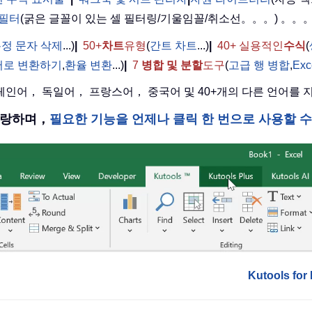
 필터
(굵은 글꼴이 있는 셀 필터링/기울임꼴/취소선。。。) 。。
정 문자 삭제
...)
|
50+
차트
유형
(
간트 차트
...)
|
40+ 실용적인
수식
(
어로 변환하기
,
환율 변환
...)
|
7
병합 및 분할
도구
(
고급 행 병합
,
Ex
 스페인어， 독일어， 프랑스어， 중국어 및 40+개의 다른 언어를
을 자랑하며，
필요한 기능을 언제나 클릭 한 번으로 사용할 
Kutools f