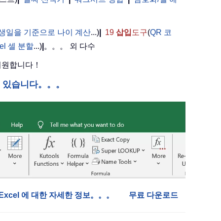
。
생일을 기준으로 나이 계산
...)
|
19
삽입
도구
(
QR 코
cel 셀 분할
...)
|
。。。 외 다수
 지원합니다！
수 있습니다。。。
or Excel 에 대한 자세한 정보。。。
무료 다운로드