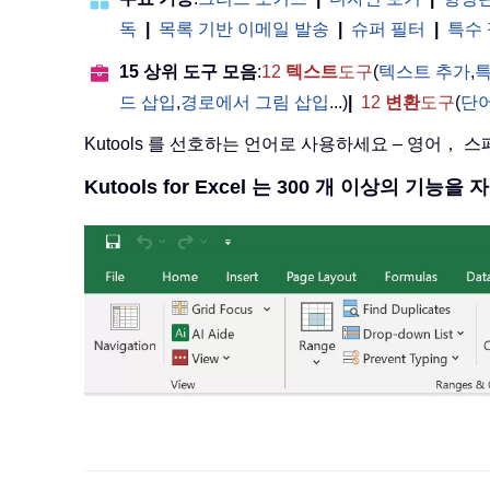
독
|
목록 기반 이메일 발송
|
슈퍼 필터
|
특수
15 상위 도구 모음
:
12
텍스트
도구
(
텍스트 추가
,
특
드 삽입
,
경로에서 그림 삽입
...)
|
12
변환
도구
(
단
Kutools 를 선호하는 언어로 사용하세요 – 영어，
Kutools for Excel 는 300 개 이상의 기능