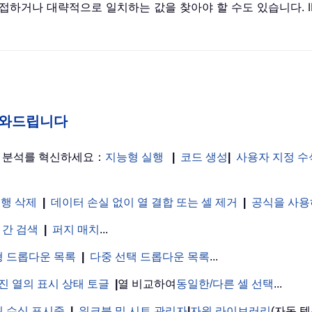
거나 대략적으로 일치하는 값을 찾아야 할 수도 있습니다. INDEX
게 도와드립니다
터 분석를 혁신하세요：
지능형 실행
|
코드 생성
|
사용자 지정 수
 행 삭제
|
데이터 손실 없이 열 결합 또는 셀 제거
|
공식을 사용
 간 검색
|
퍼지 매치
...
 드롭다운 목록
|
다중 선택 드롭다운 목록
...
진 열의 표시 상태 토글
|
열 비교하여
동일한/다른 셀 선택
...
 수식 표시줄
|
워크북 및 시트 관리자
|
자원 라이브러리
(자동 텍