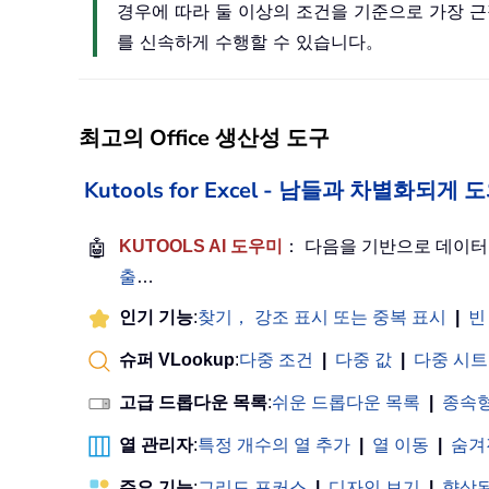
경우에 따라 둘 이상의 조건을 기준으로 가장 근접하
를 신속하게 수행할 수 있습니다。
최고의 Office 생산성 도구
Kutools for Excel - 남들과 차별화되
🤖
KUTOOLS AI 도우미
： 다음을 기반으로 데이
출
…
인기 기능
:
찾기， 강조 표시 또는 중복 표시
|
빈
슈퍼 VLookup
:
다중 조건
|
다중 값
|
다중 시트
고급 드롭다운 목록
:
쉬운 드롭다운 목록
|
종속형
열 관리자
:
특정 개수의 열 추가
|
열 이동
|
숨겨
주요 기능
:
그리드 포커스
|
디자인 보기
|
향상된