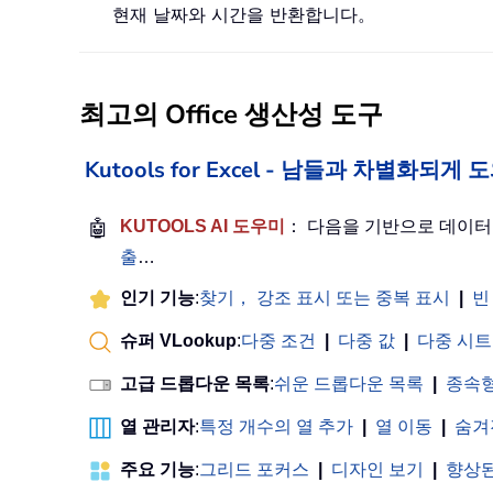
현재 날짜와 시간을 반환합니다。
최고의 Office 생산성 도구
Kutools for Excel - 남들과 차별화되
🤖
KUTOOLS AI 도우미
： 다음을 기반으로 데이
출
…
인기 기능
:
찾기， 강조 표시 또는 중복 표시
|
빈
슈퍼 VLookup
:
다중 조건
|
다중 값
|
다중 시트
고급 드롭다운 목록
:
쉬운 드롭다운 목록
|
종속형
열 관리자
:
특정 개수의 열 추가
|
열 이동
|
숨겨
주요 기능
:
그리드 포커스
|
디자인 보기
|
향상된