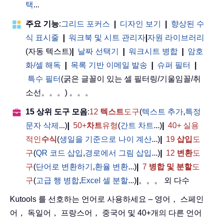
택
...
주요 기능
:
그리드 포커스
|
디자인 보기
|
향상된 수
식 표시줄
|
워크북 및 시트 관리자
|
자원 라이브러리
(자동 텍스트)
|
날짜 선택기
|
워크시트 병합
|
암호
화/셀 해독
|
목록 기반 이메일 발송
|
슈퍼 필터
|
특수 필터
(굵은 글꼴이 있는 셀 필터링/기울임꼴/취
소선。。。) 。。。
15 상위 도구 모음
:
12
텍스트
도구
(
텍스트 추가
,
특정
문자 삭제
...)
|
50+
차트
유형
(
간트 차트
...)
|
40+ 실용
적인
수식
(
생일을 기준으로 나이 계산
...)
|
19
삽입
도
구
(
QR 코드 삽입
,
경로에서 그림 삽입
...)
|
12
변환
도
구
(
단어로 변환하기
,
환율 변환
...)
|
7
병합 및 분할
도
구
(
고급 행 병합
,
Excel 셀 분할
...)
|
。。。 외 다수
Kutools 를 선호하는 언어로 사용하세요 – 영어， 스페인
어， 독일어， 프랑스어， 중국어 및 40+개의 다른 언어