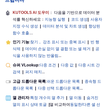
드립니다
🤖
KUTOOLS AI 도우미
： 다음을 기반으로 데이터 분
석를 혁신하세요：
지능형 실행
|
코드 생성
|
사용자
지정 수식 생성
|
데이터 분석 및 차트 생성
|
향상된
함수 호출
…
인기 기능
:
찾기， 강조 표시 또는 중복 표시
|
빈 행
삭제
|
데이터 손실 없이 열 결합 또는 셀 제거
|
공
식을 사용하지 않는 반올림
...
슈퍼 VLookup
:
다중 조건
|
다중 값
|
다중 시트 간
검색
|
퍼지 매치
...
고급 드롭다운 목록
:
쉬운 드롭다운 목록
|
종속형 드
롭다운 목록
|
다중 선택 드롭다운 목록
...
열 관리자
:
특정 개수의 열 추가
|
열 이동
|
숨겨진
열의 표시 상태 토글
|
열 비교하여
동일한/다른 셀 선