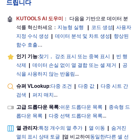
드립니다
🤖
KUTOOLS AI 도우미
： 다음을 기반으로 데이터 분
석를 혁신하세요：
지능형 실행
|
코드 생성
|
사용자
지정 수식 생성
|
데이터 분석 및 차트 생성
|
향상된
함수 호출
…
인기 기능
:
찾기， 강조 표시 또는 중복 표시
|
빈 행
삭제
|
데이터 손실 없이 열 결합 또는 셀 제거
|
공
식을 사용하지 않는 반올림
...
슈퍼 VLookup
:
다중 조건
|
다중 값
|
다중 시트 간
검색
|
퍼지 매치
...
고급 드롭다운 목록
:
쉬운 드롭다운 목록
|
종속형 드
롭다운 목록
|
다중 선택 드롭다운 목록
...
열 관리자
:
특정 개수의 열 추가
|
열 이동
|
숨겨진
열의 표시 상태 토글
|
열 비교하여
동일한/다른 셀 선