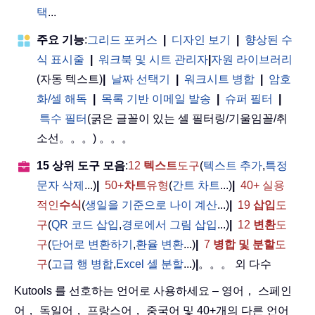
택
...
주요 기능
:
그리드 포커스
|
디자인 보기
|
향상된 수
식 표시줄
|
워크북 및 시트 관리자
|
자원 라이브러리
(자동 텍스트)
|
날짜 선택기
|
워크시트 병합
|
암호
화/셀 해독
|
목록 기반 이메일 발송
|
슈퍼 필터
|
특수 필터
(굵은 글꼴이 있는 셀 필터링/기울임꼴/취
소선。。。) 。。。
15 상위 도구 모음
:
12
텍스트
도구
(
텍스트 추가
,
특정
문자 삭제
...)
|
50+
차트
유형
(
간트 차트
...)
|
40+ 실용
적인
수식
(
생일을 기준으로 나이 계산
...)
|
19
삽입
도
구
(
QR 코드 삽입
,
경로에서 그림 삽입
...)
|
12
변환
도
구
(
단어로 변환하기
,
환율 변환
...)
|
7
병합 및 분할
도
구
(
고급 행 병합
,
Excel 셀 분할
...)
|
。。。 외 다수
Kutools 를 선호하는 언어로 사용하세요 – 영어， 스페인
어， 독일어， 프랑스어， 중국어 및 40+개의 다른 언어