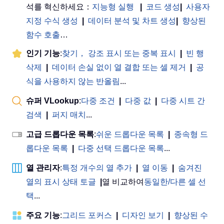
석를 혁신하세요：
지능형 실행
|
코드 생성
|
사용자
지정 수식 생성
|
데이터 분석 및 차트 생성
|
향상된
함수 호출
…
인기 기능
:
찾기， 강조 표시 또는 중복 표시
|
빈 행
삭제
|
데이터 손실 없이 열 결합 또는 셀 제거
|
공
식을 사용하지 않는 반올림
...
슈퍼 VLookup
:
다중 조건
|
다중 값
|
다중 시트 간
검색
|
퍼지 매치
...
고급 드롭다운 목록
:
쉬운 드롭다운 목록
|
종속형 드
롭다운 목록
|
다중 선택 드롭다운 목록
...
열 관리자
:
특정 개수의 열 추가
|
열 이동
|
숨겨진
열의 표시 상태 토글
|
열 비교하여
동일한/다른 셀 선
택
...
주요 기능
:
그리드 포커스
|
디자인 보기
|
향상된 수