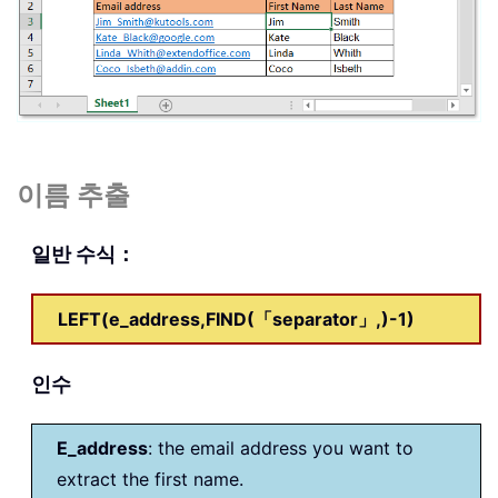
이름 추출
일반 수식：
LEFT(e_address,FIND(「separator」,)-1)
인수
E_address
: the email address you want to
extract the first name.