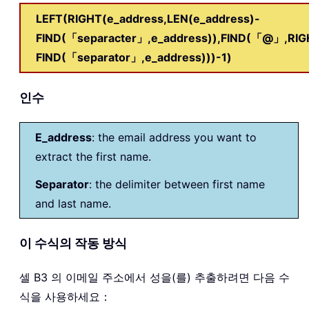
LEFT(RIGHT(e_address,LEN(e_address)-
FIND(「separacter」,e_address)),FIND(「@」,RIGH
FIND(「separator」,e_address)))-1)
인수
E_address
: the email address you want to
extract the first name.
Separator
: the delimiter between first name
and last name.
이 수식의 작동 방식
셀 B3 의 이메일 주소에서 성을(를) 추출하려면 다음 수
식을 사용하세요：