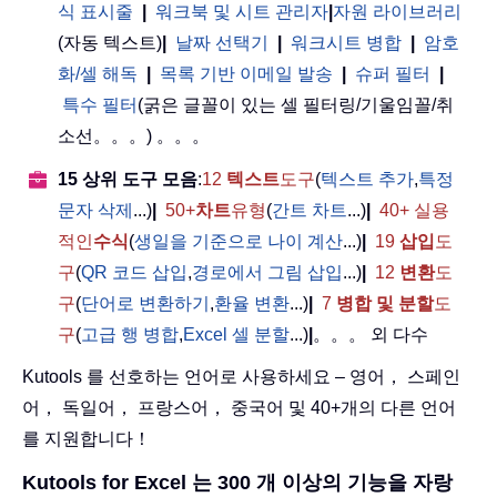
식 표시줄
|
워크북 및 시트 관리자
|
자원 라이브러리
(자동 텍스트)
|
날짜 선택기
|
워크시트 병합
|
암호
화/셀 해독
|
목록 기반 이메일 발송
|
슈퍼 필터
|
특수 필터
(굵은 글꼴이 있는 셀 필터링/기울임꼴/취
소선。。。) 。。。
15 상위 도구 모음
:
12
텍스트
도구
(
텍스트 추가
,
특정
문자 삭제
...)
|
50+
차트
유형
(
간트 차트
...)
|
40+ 실용
적인
수식
(
생일을 기준으로 나이 계산
...)
|
19
삽입
도
구
(
QR 코드 삽입
,
경로에서 그림 삽입
...)
|
12
변환
도
구
(
단어로 변환하기
,
환율 변환
...)
|
7
병합 및 분할
도
구
(
고급 행 병합
,
Excel 셀 분할
...)
|
。。。 외 다수
Kutools 를 선호하는 언어로 사용하세요 – 영어， 스페인
어， 독일어， 프랑스어， 중국어 및 40+개의 다른 언어
를 지원합니다！
Kutools for Excel 는 300 개 이상의 기능을 자랑