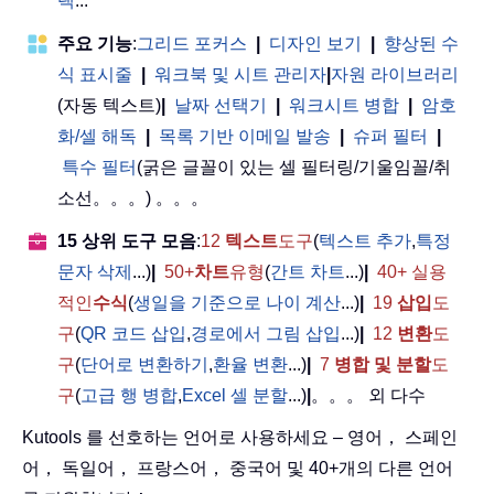
택
...
주요 기능
:
그리드 포커스
|
디자인 보기
|
향상된 수
식 표시줄
|
워크북 및 시트 관리자
|
자원 라이브러리
(자동 텍스트)
|
날짜 선택기
|
워크시트 병합
|
암호
화/셀 해독
|
목록 기반 이메일 발송
|
슈퍼 필터
|
특수 필터
(굵은 글꼴이 있는 셀 필터링/기울임꼴/취
소선。。。) 。。。
15 상위 도구 모음
:
12
텍스트
도구
(
텍스트 추가
,
특정
문자 삭제
...)
|
50+
차트
유형
(
간트 차트
...)
|
40+ 실용
적인
수식
(
생일을 기준으로 나이 계산
...)
|
19
삽입
도
구
(
QR 코드 삽입
,
경로에서 그림 삽입
...)
|
12
변환
도
구
(
단어로 변환하기
,
환율 변환
...)
|
7
병합 및 분할
도
구
(
고급 행 병합
,
Excel 셀 분할
...)
|
。。。 외 다수
Kutools 를 선호하는 언어로 사용하세요 – 영어， 스페인
어， 독일어， 프랑스어， 중국어 및 40+개의 다른 언어