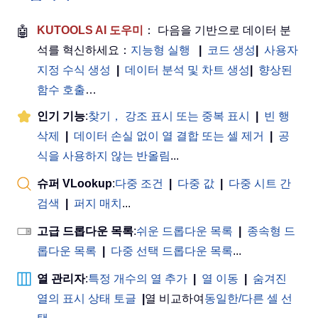
🤖
KUTOOLS AI 도우미
： 다음을 기반으로 데이터 분
석를 혁신하세요：
지능형 실행
|
코드 생성
|
사용자
지정 수식 생성
|
데이터 분석 및 차트 생성
|
향상된
함수 호출
…
인기 기능
:
찾기， 강조 표시 또는 중복 표시
|
빈 행
삭제
|
데이터 손실 없이 열 결합 또는 셀 제거
|
공
식을 사용하지 않는 반올림
...
슈퍼 VLookup
:
다중 조건
|
다중 값
|
다중 시트 간
검색
|
퍼지 매치
...
고급 드롭다운 목록
:
쉬운 드롭다운 목록
|
종속형 드
롭다운 목록
|
다중 선택 드롭다운 목록
...
열 관리자
:
특정 개수의 열 추가
|
열 이동
|
숨겨진
열의 표시 상태 토글
|
열 비교하여
동일한/다른 셀 선