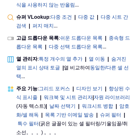
식을 사용하지 않는 반올림
...
슈퍼 VLookup
:
다중 조건
|
다중 값
|
다중 시트 간
검색
|
퍼지 매치
...
고급 드롭다운 목록
:
쉬운 드롭다운 목록
|
종속형 드
롭다운 목록
|
다중 선택 드롭다운 목록
...
열 관리자
:
특정 개수의 열 추가
|
열 이동
|
숨겨진
열의 표시 상태 토글
|
열 비교하여
동일한/다른 셀 선
택
...
주요 기능
:
그리드 포커스
|
디자인 보기
|
향상된 수
식 표시줄
|
워크북 및 시트 관리자
|
자원 라이브러리
(자동 텍스트)
|
날짜 선택기
|
워크시트 병합
|
암호
화/셀 해독
|
목록 기반 이메일 발송
|
슈퍼 필터
|
특수 필터
(굵은 글꼴이 있는 셀 필터링/기울임꼴/취
소선。。。) 。。。