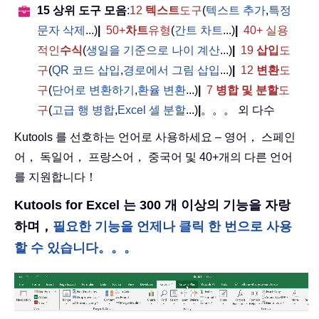
15 상위 도구 모음
:
12
텍스트
도구
(
텍스트 추가
,
특정
문자 삭제
...)
|
50+
차트
유형
(
간트 차트
...)
|
40+ 실용
적인
수식
(
생일을 기준으로 나이 계산
...)
|
19
삽입
도
구
(
QR 코드 삽입
,
경로에서 그림 삽입
...)
|
12
변환
도
구
(
단어로 변환하기
,
환율 변환
...)
|
7
병합 및 분할
도
구
(
고급 행 병합
,
Excel 셀 분할
...)
|
。。。 외 다수
Kutools 를 선호하는 언어로 사용하세요 – 영어， 스페인
어， 독일어， 프랑스어， 중국어 및 40+개의 다른 언어
를 지원합니다！
Kutools for Excel 는 300 개 이상의 기능을 자랑
하며，
필요한 기능을 언제나 클릭 한 번으로 사용
할 수 있습니다。。。