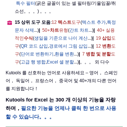
특수 필터
(굵은 글꼴이 있는 셀 필터링/기울임꼴/취
소선。。。) 。。。
15 상위 도구 모음
:
12
텍스트
도구
(
텍스트 추가
,
특정
문자 삭제
...)
|
50+
차트
유형
(
간트 차트
...)
|
40+ 실용
적인
수식
(
생일을 기준으로 나이 계산
...)
|
19
삽입
도
구
(
QR 코드 삽입
,
경로에서 그림 삽입
...)
|
12
변환
도
구
(
단어로 변환하기
,
환율 변환
...)
|
7
병합 및 분할
도
구
(
고급 행 병합
,
Excel 셀 분할
...)
|
。。。 외 다수
Kutools 를 선호하는 언어로 사용하세요 – 영어， 스페인
어， 독일어， 프랑스어， 중국어 및 40+개의 다른 언어
를 지원합니다！
Kutools for Excel 는 300 개 이상의 기능을 자랑
하며，
필요한 기능을 언제나 클릭 한 번으로 사용
할 수 있습니다。。。