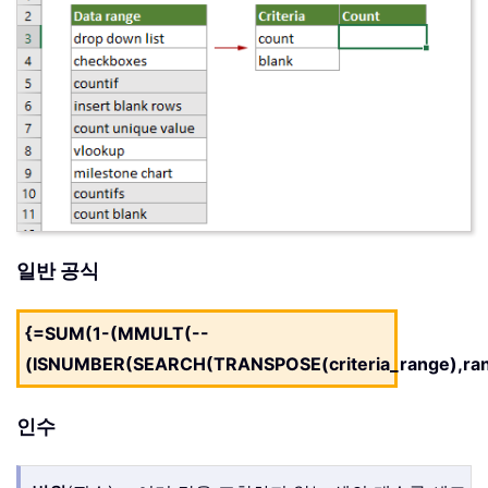
일반 공식
{=SUM(1-(MMULT(--
(ISNUMBER(SEARCH(TRANSPOSE(criteria_range),rang
인수