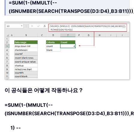
=SUM(1-(MMULT(--
(ISNUMBER(SEARCH(TRANSPOSE(D3:D4),B3:B11)))
이 공식들은 어떻게 작동하나요？
=SUM(1-(MMULT(--
(ISNUMBER(SEARCH(TRANSPOSE(D3:D4),B3:B11))),
1)
--