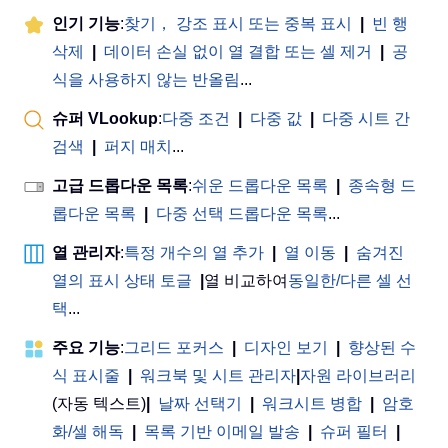
인기 기능
:
찾기， 강조 표시 또는 중복 표시
|
빈 행
삭제
|
데이터 손실 없이 열 결합 또는 셀 제거
|
공
식을 사용하지 않는 반올림
...
슈퍼 VLookup
:
다중 조건
|
다중 값
|
다중 시트 간
검색
|
퍼지 매치
...
고급 드롭다운 목록
:
쉬운 드롭다운 목록
|
종속형 드
롭다운 목록
|
다중 선택 드롭다운 목록
...
열 관리자
:
특정 개수의 열 추가
|
열 이동
|
숨겨진
열의 표시 상태 토글
|
열 비교하여
동일한/다른 셀 선
택
...
주요 기능
:
그리드 포커스
|
디자인 보기
|
향상된 수
식 표시줄
|
워크북 및 시트 관리자
|
자원 라이브러리
(자동 텍스트)
|
날짜 선택기
|
워크시트 병합
|
암호
화/셀 해독
|
목록 기반 이메일 발송
|
슈퍼 필터
|