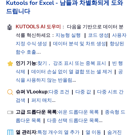
Kutools for Excel - 남들과 차별화되게 도와
드립니다
🤖
KUTOOLS AI 도우미
： 다음을 기반으로 데이터 분
석를 혁신하세요：
지능형 실행
|
코드 생성
|
사용자
지정 수식 생성
|
데이터 분석 및 차트 생성
|
향상된
함수 호출
…
인기 기능
:
찾기， 강조 표시 또는 중복 표시
|
빈 행
삭제
|
데이터 손실 없이 열 결합 또는 셀 제거
|
공
식을 사용하지 않는 반올림
...
슈퍼 VLookup
:
다중 조건
|
다중 값
|
다중 시트 간
검색
|
퍼지 매치
...
고급 드롭다운 목록
:
쉬운 드롭다운 목록
|
종속형 드
롭다운 목록
|
다중 선택 드롭다운 목록
...
열 관리자
:
특정 개수의 열 추가
|
열 이동
|
숨겨진