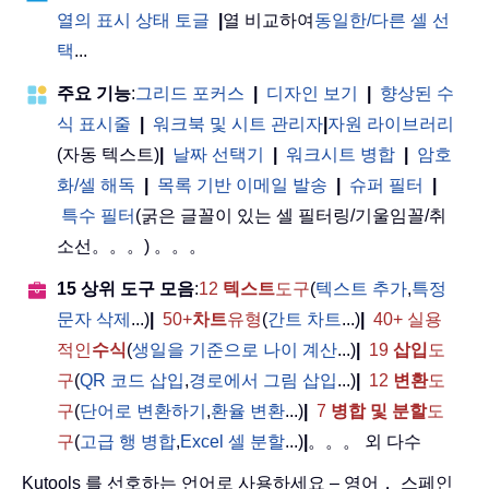
열의 표시 상태 토글
|
열 비교하여
동일한/다른 셀 선
택
...
주요 기능
:
그리드 포커스
|
디자인 보기
|
향상된 수
식 표시줄
|
워크북 및 시트 관리자
|
자원 라이브러리
(자동 텍스트)
|
날짜 선택기
|
워크시트 병합
|
암호
화/셀 해독
|
목록 기반 이메일 발송
|
슈퍼 필터
|
특수 필터
(굵은 글꼴이 있는 셀 필터링/기울임꼴/취
소선。。。) 。。。
15 상위 도구 모음
:
12
텍스트
도구
(
텍스트 추가
,
특정
문자 삭제
...)
|
50+
차트
유형
(
간트 차트
...)
|
40+ 실용
적인
수식
(
생일을 기준으로 나이 계산
...)
|
19
삽입
도
구
(
QR 코드 삽입
,
경로에서 그림 삽입
...)
|
12
변환
도
구
(
단어로 변환하기
,
환율 변환
...)
|
7
병합 및 분할
도
구
(
고급 행 병합
,
Excel 셀 분할
...)
|
。。。 외 다수
Kutools 를 선호하는 언어로 사용하세요 – 영어， 스페인