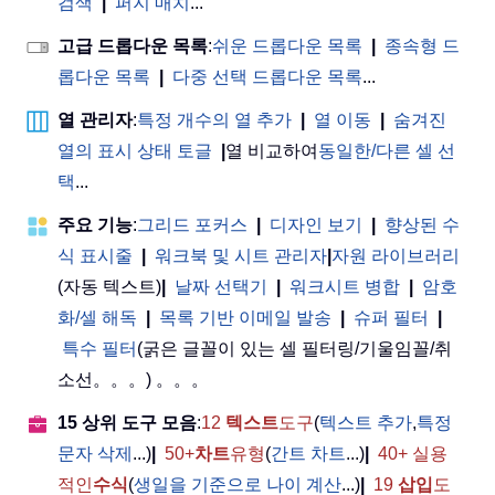
검색
|
퍼지 매치
...
고급 드롭다운 목록
:
쉬운 드롭다운 목록
|
종속형 드
롭다운 목록
|
다중 선택 드롭다운 목록
...
열 관리자
:
특정 개수의 열 추가
|
열 이동
|
숨겨진
열의 표시 상태 토글
|
열 비교하여
동일한/다른 셀 선
택
...
주요 기능
:
그리드 포커스
|
디자인 보기
|
향상된 수
식 표시줄
|
워크북 및 시트 관리자
|
자원 라이브러리
(자동 텍스트)
|
날짜 선택기
|
워크시트 병합
|
암호
화/셀 해독
|
목록 기반 이메일 발송
|
슈퍼 필터
|
특수 필터
(굵은 글꼴이 있는 셀 필터링/기울임꼴/취
소선。。。) 。。。
15 상위 도구 모음
:
12
텍스트
도구
(
텍스트 추가
,
특정
문자 삭제
...)
|
50+
차트
유형
(
간트 차트
...)
|
40+ 실용
적인
수식
(
생일을 기준으로 나이 계산
...)
|
19
삽입
도