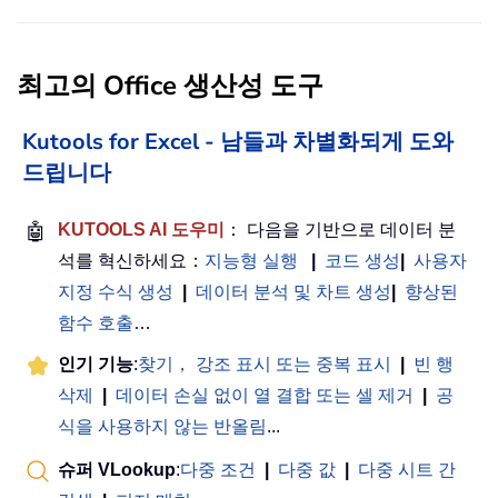
최고의 Office 생산성 도구
Kutools for Excel - 남들과 차별화되게 도와
드립니다
🤖
KUTOOLS AI 도우미
： 다음을 기반으로 데이터 분
석를 혁신하세요：
지능형 실행
|
코드 생성
|
사용자
지정 수식 생성
|
데이터 분석 및 차트 생성
|
향상된
함수 호출
…
인기 기능
:
찾기， 강조 표시 또는 중복 표시
|
빈 행
삭제
|
데이터 손실 없이 열 결합 또는 셀 제거
|
공
식을 사용하지 않는 반올림
...
슈퍼 VLookup
:
다중 조건
|
다중 값
|
다중 시트 간