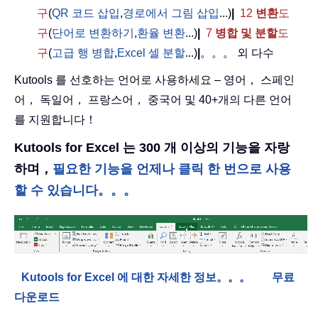
구
(
QR 코드 삽입
,
경로에서 그림 삽입
...)
|
12
변환
도
구
(
단어로 변환하기
,
환율 변환
...)
|
7
병합 및 분할
도
구
(
고급 행 병합
,
Excel 셀 분할
...)
|
。。。 외 다수
Kutools 를 선호하는 언어로 사용하세요 – 영어， 스페인
어， 독일어， 프랑스어， 중국어 및 40+개의 다른 언어
를 지원합니다！
Kutools for Excel 는 300 개 이상의 기능을 자랑
하며，
필요한 기능을 언제나 클릭 한 번으로 사용
할 수 있습니다。。。
Kutools for Excel 에 대한 자세한 정보。。。
무료
다운로드