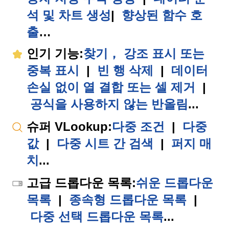
석 및 차트 생성
|
향상된 함수 호
출
…
인기 기능
:
찾기， 강조 표시 또는
중복 표시
|
빈 행 삭제
|
데이터
손실 없이 열 결합 또는 셀 제거
|
공식을 사용하지 않는 반올림
...
슈퍼 VLookup
:
다중 조건
|
다중
값
|
다중 시트 간 검색
|
퍼지 매
치
...
고급 드롭다운 목록
:
쉬운 드롭다운
목록
|
종속형 드롭다운 목록
|
다중 선택 드롭다운 목록
...