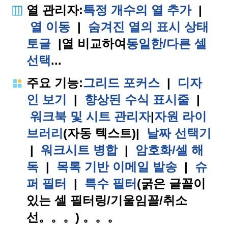
열 관리자
:
특정 개수의 열 추가
|
열 이동
|
숨겨진 열의 표시 상태
토글
|
열 비교하여
동일한/다른 셀
선택
...
주요 기능
:
그리드 포커스
|
디자
인 보기
|
향상된 수식 표시줄
|
워크북 및 시트 관리자
|
자원 라이
브러리
(자동 텍스트)
|
날짜 선택기
|
워크시트 병합
|
암호화/셀 해
독
|
목록 기반 이메일 발송
|
슈
퍼 필터
|
특수 필터
(굵은 글꼴이
있는 셀 필터링/기울임꼴/취소
선。。。) 。。。