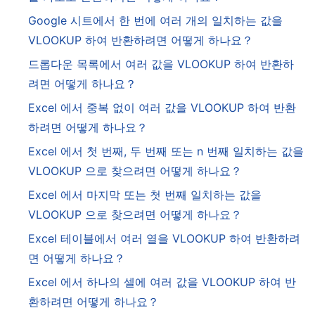
Google 시트에서 한 번에 여러 개의 일치하는 값을
VLOOKUP 하여 반환하려면 어떻게 하나요？
드롭다운 목록에서 여러 값을 VLOOKUP 하여 반환하
려면 어떻게 하나요？
Excel 에서 중복 없이 여러 값을 VLOOKUP 하여 반환
하려면 어떻게 하나요？
Excel 에서 첫 번째, 두 번째 또는 n 번째 일치하는 값을
VLOOKUP 으로 찾으려면 어떻게 하나요？
Excel 에서 마지막 또는 첫 번째 일치하는 값을
VLOOKUP 으로 찾으려면 어떻게 하나요？
Excel 테이블에서 여러 열을 VLOOKUP 하여 반환하려
면 어떻게 하나요？
Excel 에서 하나의 셀에 여러 값을 VLOOKUP 하여 반
환하려면 어떻게 하나요？