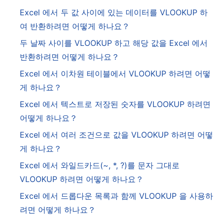
Excel 에서 두 값 사이에 있는 데이터를 VLOOKUP 하
여 반환하려면 어떻게 하나요？
두 날짜 사이를 VLOOKUP 하고 해당 값을 Excel 에서
반환하려면 어떻게 하나요？
Excel 에서 이차원 테이블에서 VLOOKUP 하려면 어떻
게 하나요？
Excel 에서 텍스트로 저장된 숫자를 VLOOKUP 하려면
어떻게 하나요？
Excel 에서 여러 조건으로 값을 VLOOKUP 하려면 어떻
게 하나요？
Excel 에서 와일드카드(~, *, ?)를 문자 그대로
VLOOKUP 하려면 어떻게 하나요？
Excel 에서 드롭다운 목록과 함께 VLOOKUP 을 사용하
려면 어떻게 하나요？