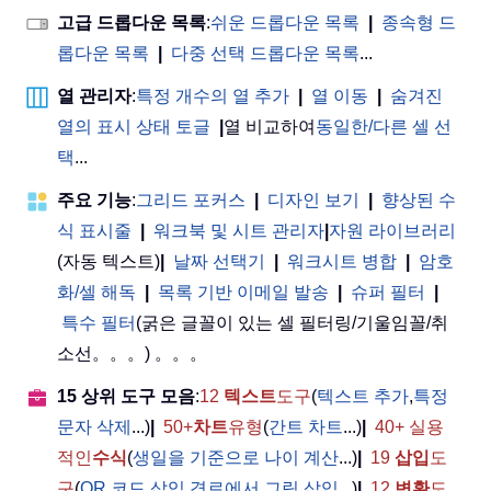
고급 드롭다운 목록
:
쉬운 드롭다운 목록
|
종속형 드
롭다운 목록
|
다중 선택 드롭다운 목록
...
열 관리자
:
특정 개수의 열 추가
|
열 이동
|
숨겨진
열의 표시 상태 토글
|
열 비교하여
동일한/다른 셀 선
택
...
주요 기능
:
그리드 포커스
|
디자인 보기
|
향상된 수
식 표시줄
|
워크북 및 시트 관리자
|
자원 라이브러리
(자동 텍스트)
|
날짜 선택기
|
워크시트 병합
|
암호
화/셀 해독
|
목록 기반 이메일 발송
|
슈퍼 필터
|
특수 필터
(굵은 글꼴이 있는 셀 필터링/기울임꼴/취
소선。。。) 。。。
15 상위 도구 모음
:
12
텍스트
도구
(
텍스트 추가
,
특정
문자 삭제
...)
|
50+
차트
유형
(
간트 차트
...)
|
40+ 실용
적인
수식
(
생일을 기준으로 나이 계산
...)
|
19
삽입
도
구
(
QR 코드 삽입
,
경로에서 그림 삽입
...)
|
12
변환
도