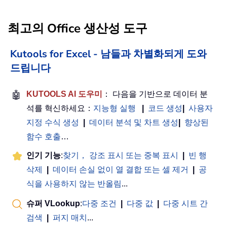
최고의 Office 생산성 도구
Kutools for Excel - 남들과 차별화되게 도와
드립니다
🤖
KUTOOLS AI 도우미
： 다음을 기반으로 데이터 분
석를 혁신하세요：
지능형 실행
|
코드 생성
|
사용자
지정 수식 생성
|
데이터 분석 및 차트 생성
|
향상된
함수 호출
…
인기 기능
:
찾기， 강조 표시 또는 중복 표시
|
빈 행
삭제
|
데이터 손실 없이 열 결합 또는 셀 제거
|
공
식을 사용하지 않는 반올림
...
슈퍼 VLookup
:
다중 조건
|
다중 값
|
다중 시트 간
검색
|
퍼지 매치
...