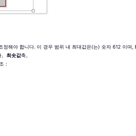
：
정해야 합니다. 이 경우 범위 내 최대값은(는) 숫자 612 이며, E
다。
최솟값
축。
참조：