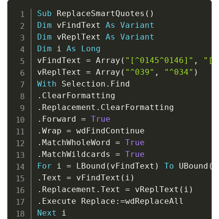
Copy
Sub
 ReplaceSmartQuotes
(
)
Dim
 vFindText 
As
Variant
Dim
 vReplText 
As
Variant
Dim
 i 
As
Long
vFindText 
=
 Array
(
"[^0145^0146]"
,
"[^
vReplText 
=
 Array
(
"^039"
,
"^034"
)
With
 Selection
.
.
.
Replacement
.
.
Forward 
=
True
.
Wrap 
=
.
MatchWholeWord 
=
True
.
MatchWildcards 
=
True
For
 i 
=
 LBound
(
vFindText
)
To
 UBound
(
v
.
Text 
=
 vFindText
(
i
)
.
Replacement
.
Text 
=
 vReplText
(
i
)
.
Execute Replace
:
=
Next