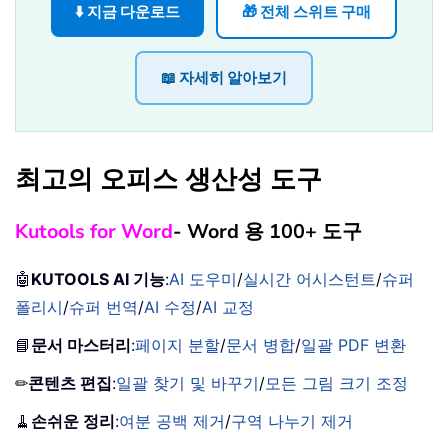
⬇️ 지금 다운로드
🎁 전체 스위트 구매
📖 자세히 알아보기
최고의 오피스 생산성 도구
Kutools for Word
- Word 용 100+ 도구
🤖
KUTOOLS AI 기능
:
AI 도우미
/
실시간 어시스턴트
/
슈퍼
폴리시
/
슈퍼 번역
/
AI 수정
/
AI 교정
📘
문서 마스터리
:
페이지 분할
/
문서 병합
/
일괄 PDF 변환
✏
콘텐츠 편집
:
일괄 찾기 및 바꾸기
/
모든 그림 크기 조정
🧹
손쉬운 정리
:
여분 공백 제거
/
구역 나누기 제거