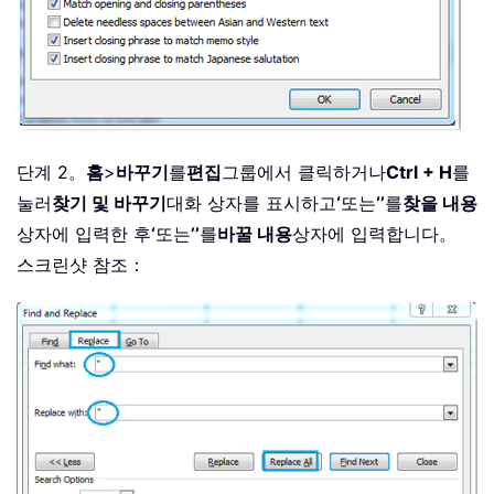
단계 2。
홈
>
바꾸기
를
편집
그룹에서 클릭하거나
Ctrl + H
를
눌러
찾기 및 바꾸기
대화 상자를 표시하고
‘
또는
‘’
를
찾을 내용
상자에 입력한 후
‘
또는
’’
를
바꿀 내용
상자에 입력합니다。
스크린샷 참조：