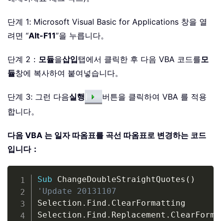
단계 1: Microsoft Visual Basic for Applications 창을 열
려면 “
Alt-F11
”을 누릅니다。
단계 2：
모듈
을
삽입
탭에서 클릭한 후 다음 VBA 코드를
모
듈
창에 복사하여 붙여넣습니다。
단계 3: 그런 다음
실행
버튼을 클릭하여 VBA 를 적용
합니다。
다음 VBA 는 일자 따옴표를 곡선 따옴표로 변경하는 코드
입니다：
Copy
Sub
 ChangeDoubleStraightQuotes
(
)
'Update 20131107
Selection
.
Find
.
ClearFormatting

Selection
.
Find
.
Replacement
.