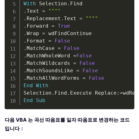
With
 Selection
.
.
Text 
=
""""
.
Replacement
.
Text 
=
""""
.
Forward 
=
True
.
Wrap 
=
.
Format 
=
False
.
MatchCase 
=
False
.
MatchWholeWord 
=
False
.
MatchWildcards 
=
False
.
MatchSoundsLike 
=
False
.
MatchAllWordForms 
=
False
End
With
Selection
.
Find
.
Execute Replace
:
=
End
Sub
다음 VBA 는 곡선 따옴표를 일자 따옴표로 변경하는 코드
입니다：