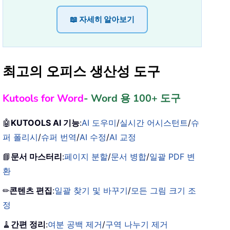
📖 자세히 알아보기
최고의 오피스 생산성 도구
Kutools for Word
- Word 용 100+ 도구
🤖
KUTOOLS AI 기능
:
AI 도우미
/
실시간 어시스턴트
/
슈
퍼 폴리시
/
슈퍼 번역
/
AI 수정
/
AI 교정
📘
문서 마스터리
:
페이지 분할
/
문서 병합
/
일괄 PDF 변
환
✏
콘텐츠 편집
:
일괄 찾기 및 바꾸기
/
모든 그림 크기 조
정
🧹
간편 정리
:
여분 공백 제거
/
구역 나누기 제거