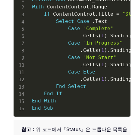
With
 ContentControl
.
Range

If
 ContentControl
.
Title 
=
"Sta
Select
Case
.
Text

Case
"Complete"
.
Cells
(
1
)
.
Shading
.
Case
"In Progress"
.
Cells
(
1
)
.
Shading
.
Case
"Not Start"
.
Cells
(
1
)
.
Shading
.
Case
Else
.
Cells
(
1
)
.
Shading
.
End
Select
End
If
End
With
End
Sub
참고：
위 코드에서
「Status」
은 드롭다운 목록을