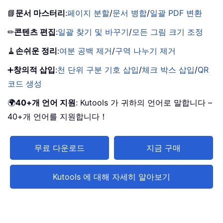
📘
문서 마스터리
:
페이지 분할
/
문서 병합
/
일괄 PDF 변환
✏
콘텐츠 편집
:
일괄 찾기 및 바꾸기
/
모든 그림 크기 조정
🧹
손쉬운 정리
:
여분 공백 제거
/
구역 나누기 제거
➕
창의적 삽입
:
천 단위 구분 기호 삽입
/
체크 박스 삽입
/
QR
코드 생성
🌍
40+개 언어 지원
: Kutools 가 귀하의 언어로 말합니다 –
40+개 언어를 지원합니다！
무료 다운로드
지금 구매
Kutools 에 대해 자세히 알아보기