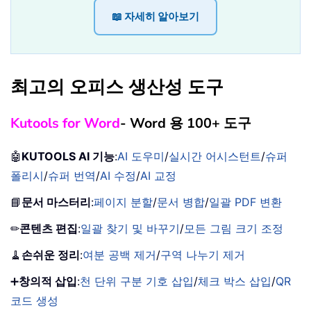
📖 자세히 알아보기
최고의 오피스 생산성 도구
Kutools for Word
- Word 용 100+ 도구
🤖
KUTOOLS AI 기능
:
AI 도우미
/
실시간 어시스턴트
/
슈퍼
폴리시
/
슈퍼 번역
/
AI 수정
/
AI 교정
📘
문서 마스터리
:
페이지 분할
/
문서 병합
/
일괄 PDF 변환
✏
콘텐츠 편집
:
일괄 찾기 및 바꾸기
/
모든 그림 크기 조정
🧹
손쉬운 정리
:
여분 공백 제거
/
구역 나누기 제거
➕
창의적 삽입
:
천 단위 구분 기호 삽입
/
체크 박스 삽입
/
QR
코드 생성