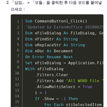
「삽입」 > 「모듈」을 클릭한 후 다음 코드를 붙여넣
으세요：
Copy
Sub
 CommandButton1_Click
(
)
'Updated by Extendoffice 20180625
Dim
 xFileDialog 
As
 FileDialog
,
 Get
Dim
 xFindStr 
As
String
Dim
 xReplaceStr 
As
String
Dim
 xDoc 
As
On
Error
Resume
Next
Set
 xFileDialog 
=
 Application
.
File
With
 xFileDialog

.
Filters
.
Clear

.
Filters
.
Add 
"All WORD File "
,
.
AllowMultiSelect 
=
True
    i 
=
1
If
.
Show 
=
-
1
Then
For
Each
 stiSelectedItem 
I