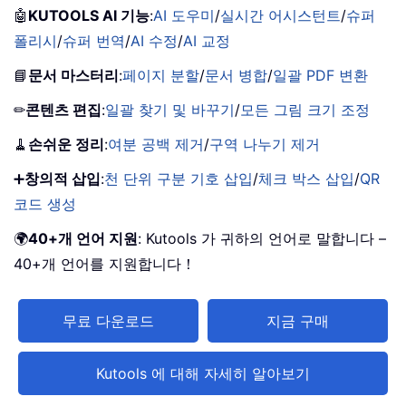
🤖
KUTOOLS AI 기능
:
AI 도우미
/
실시간 어시스턴트
/
슈퍼
폴리시
/
슈퍼 번역
/
AI 수정
/
AI 교정
📘
문서 마스터리
:
페이지 분할
/
문서 병합
/
일괄 PDF 변환
✏
콘텐츠 편집
:
일괄 찾기 및 바꾸기
/
모든 그림 크기 조정
🧹
손쉬운 정리
:
여분 공백 제거
/
구역 나누기 제거
➕
창의적 삽입
:
천 단위 구분 기호 삽입
/
체크 박스 삽입
/
QR
코드 생성
🌍
40+개 언어 지원
: Kutools 가 귀하의 언어로 말합니다 –
40+개 언어를 지원합니다！
무료 다운로드
지금 구매
Kutools 에 대해 자세히 알아보기