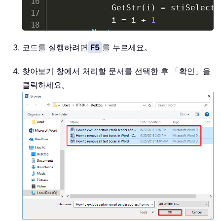
            GetStr
(
i
)
=
 stiSelecte
            i 
=
 i 
+
1
Next
        i 
=
 i 
-
1
코드를 실행하려면
F5
를 누르세요。
End
If
    Application
.
ScreenUpdating 
=
F
찾아보기 창에서 처리할 문서를 선택한 후 「확인」을
    xFindStr 
=
 InputBox
(
"Find what
클릭하세요。
    xReplaceStr 
=
 InputBox
(
"Replac
For
 j 
=
1
To
 i 
Step
1
Set
 xDoc 
=
 Documents
.
Open
(
        Windows
(
GetStr
(
j
)
)
.
Activate
        Selection
.
Find
.
ClearFormat
        Selection
.
Find
.
Replacement
With
 Selection
.
Find

.
Text 
=
 xFindStr

.
Replacement
.
Text 
=
 xR
.
Forward 
=
True
.
Wrap 
=
 wdFindAsk
