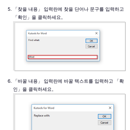
.
Format 
=
False
「찾을 내용」 입력란에 찾을 단어나 문구를 입력하고
.
MatchCase 
=
False
「확인」을 클릭하세요。
.
MatchWholeWord 
=
Fals
.
MatchByte 
=
True
.
MatchWildcards 
=
Fals
.
MatchSoundsLike 
=
Fal
.
MatchAllWordForms 
=
F
End
With
        Selection
.
Find
.
Execute Rep
        ActiveDocument
.
Save

        ActiveWindow
.
Close

「바꿀 내용」 입력란에 바꿀 텍스트를 입력하고 「확
Next
인」을 클릭하세요。
    Application
.
ScreenUpdating 
=
T
End
With
MsgBox 
"Operation end, please view
End
Sub