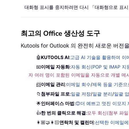
대화형 표시를 중지하려면 다시 「대화형으로 표시
최고의 Office 생산성 도구
Kutools for Outlook 의 완전히 새로운
🤖
KUTOOLS AI
:
고급 AI 기술을 활용하여 
📧
이메일 자동화
:
자동 회신(POP 및 IMAP 지
자 여러 명이 포함된 이메일을 자동으로 개별 메
📨
이메일 관리
:
이메일 회수
/
제목 등을 기준으
📁
첨부파일 프로
:
일괄 저장
/
일괄 분리
/
일괄 
🌟
인터페이스 마법
:
😊더 예쁘고 멋진 이모지
👍
한 번의 클릭으로 해결
:
모두 회신(첨부 파일
👩🏼‍🤝‍👩🏻
연락처 및 캘린더
:
선택한 이메일에