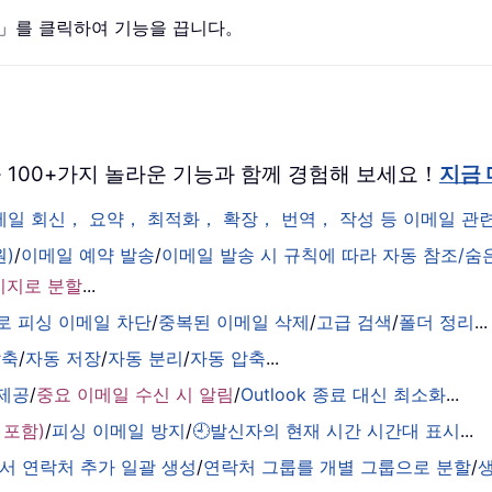
」를 클릭하여 기능을 끕니다。
 버전을 100+가지 놀라운 기능과 함께 경험해 보세요！
지금
이메일 회신， 요약， 최적화， 확장， 번역， 작성 등 이메일 
원)
/
이메일 예약 발송
/
이메일 발송 시 규칙에 따라 자동 참조/숨
시지로 분할
...
로 피싱 이메일 차단
/
중복된 이메일 삭제
/
고급 검색
/
폴더 정리
...
압축
/
자동 저장
/
자동 분리
/
자동 압축
...
 제공
/
중요 이메일 수신 시 알림
/
Outlook 종료 대신 최소화
...
 포함)
/
피싱 이메일 방지
/
🕘발신자의 현재 시간 시간대 표시
...
서 연락처 추가 일괄 생성
/
연락처 그룹를 개별 그룹으로 분할
/