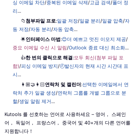
싱 이메일 차단
/
중복된 이메일 삭제
/
고급 검색
/
폴더 정
리
...
📁
첨부파일 프로
:
일괄 저장
/
일괄 분리
/
일괄 압축
/
자
동 저장
/
자동 분리
/
자동 압축
...
🌟
인터페이스 마법
:
😊더 예쁘고 멋진 이모지 제공
/
중요 이메일 수신 시 알림
/
Outlook 종료 대신 최소화
...
👍
한 번의 클릭으로 해결
:
모두 회신(첨부 파일 포
함)
/
피싱 이메일 방지
/
🕘발신자의 현재 시간 시간대 표
시
...
👩🏼‍🤝‍👩🏻
연락처 및 캘린더
:
선택한 이메일에서 연
락처 추가 일괄 생성
/
연락처 그룹를 개별 그룹으로 분
할
/
생일 알림 제거
...
Kutools 를 선호하는 언어로 사용하세요 – 영어， 스페인
어， 독일어， 프랑스어， 중국어 및 40+개의 다른 언어를
지원합니다！