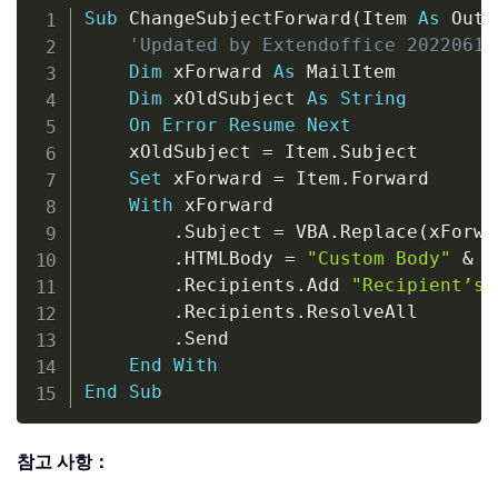
Copy
Sub
 ChangeSubjectForward
(
Item 
As
 Outl
'Updated by Extendoffice 20220615
Dim
 xForward 
As
 MailItem

Dim
 xOldSubject 
As
String
On
Error
Resume
Next
    xOldSubject 
=
 Item
.
Subject

Set
 xForward 
=
 Item
.
Forward

With
 xForward

.
Subject 
=
 VBA
.
Replace
(
xForwa
.
HTMLBody 
=
"Custom Body"
&
 x
.
Recipients
.
Add 
"Recipient’s 
.
Recipients
.
ResolveAll

.
Send

End
With
End
Sub
참고 사항：