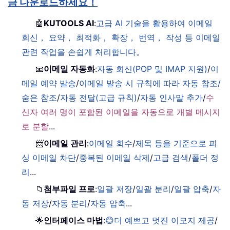
금 다운로드하세요！
🤖
KUTOOLS AI
:
고급 AI 기술을 활용하여 이메일
회신， 요약， 최적화， 확장， 번역， 작성 등 이메일
관련 작업을 손쉽게 처리합니다。
📧
이메일 자동화
:
자동 회신(POP 및 IMAP 지원)
/
이
메일 예약 발송
/
이메일 발송 시 규칙에 따라 자동 참조/
숨은 참조
/
자동 전달(고급 규칙)
/
자동 인사말 추가
/
수
신자 여러 명이 포함된 이메일을 자동으로 개별 메시지
로 분할
...
📨
이메일 관리
:
이메일 회수
/
제목 등을 기준으로 피
싱 이메일 차단
/
중복된 이메일 삭제
/
고급 검색
/
폴더 정
리
...
📁
첨부파일 프로
:
일괄 저장
/
일괄 분리
/
일괄 압축
/
자
동 저장
/
자동 분리
/
자동 압축
...
🌟
인터페이스 마법
:
😊더 예쁘고 멋진 이모지 제공
/