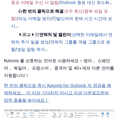
중요 이메일 수신 시 알림
/
Outlook 종료 대신 최소화
...
👍
한 번의 클릭으로 해결
:
모두 회신(첨부 파일 포
함)
/
피싱 이메일 방지
/
🕘발신자의 현재 시간 시간대 표
시
...
👩🏼‍🤝‍👩🏻
연락처 및 캘린더
:
선택한 이메일에서 연
락처 추가 일괄 생성
/
연락처 그룹를 개별 그룹으로 분
할
/
생일 알림 제거
...
Kutools 를 선호하는 언어로 사용하세요 – 영어， 스페인
어， 독일어， 프랑스어， 중국어 및 40+개의 다른 언어를
지원합니다！
한 번의 클릭으로 즉시 Kutools for Outlook 의 잠금을 해
제하세요。 더 이상 기다리지 마시고 지금 다운로드하여
업무 효율을 높이세요！