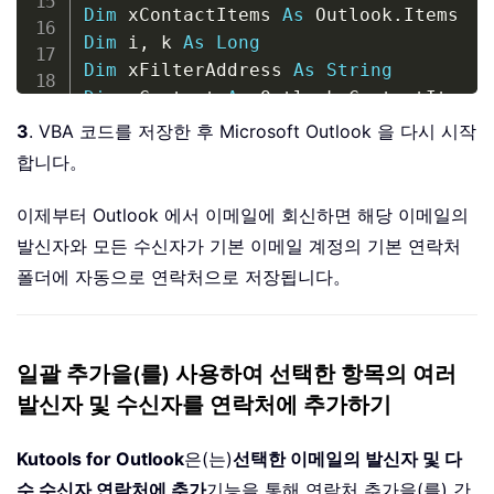
Dim
 xContactItems 
As
 Outlook
.
Dim
 i
,
 k 
As
Long
Dim
 xFilterAddress 
As
String
Dim
 xContact 
As
 Outlook
.
Dim
 xNewContact 
As
 Outlook
.
3
. VBA 코드를 저장한 후 Microsoft Outlook 을 다시 시작
Dim
 Arr
(
)
As
String
합니다。
Dim
 ArrName
(
)
As
String
Dim
 xArrCount 
As
Integer
이제부터 Outlook 에서 이메일에 회신하면 해당 이메일의
On
Error
Resume
Next
발신자와 모든 수신자가 기본 이메일 계정의 기본 연락처
ReDim
 Arr
(
xMailItem
.
Recipients
.
Count 
폴더에 자동으로 연락처으로 저장됩니다。
ReDim
 ArrName
(
xMailItem
.
Recipients
.
Co
xSenderAddress 
=
 xMailItem
.
SenderEmai
Arr
(
0
)
=
 xSenderAddress

일괄 추가을(를) 사용하여 선택한 항목의 여러
ArrName
(
0
)
=
 xMailItem
.
발신자 및 수신자를 연락처에 추가하기
For
 i 
=
 LBound
(
Arr
)
+
1
To
 UBound
(
Arr
Arr
(
i
)
=
 xMailItem
.
Recipients
.
Item
(
i
)
ArrName
(
i
)
=
 xMailItem
.
Recipients
.
Ite
Kutools for Outlook
은(는)
선택한 이메일의 발신자 및 다
Next
수 수신자 연락처에 추가
기능을 통해 연락처 추가을(를) 간