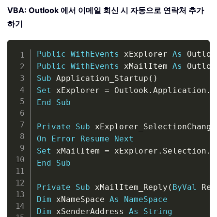
VBA: Outlook 에서 이메일 회신 시 자동으로 연락처 추가
하기
Copy
Public
WithEvents
 xExplorer 
As
 Outloo
Public
WithEvents
 xMailItem 
As
 Outloo
Sub
 Application_Startup
(
)
Set
 xExplorer 
=
 Outlook
.
Application
.
End
Sub
Private
Sub
 xExplorer_SelectionChange
On
Error
Resume
Next
Set
 xMailItem 
=
 xExplorer
.
Selection
.
I
End
Sub
Private
Sub
 xMailItem_Reply
(
ByVal
 Res
Dim
 xNameSpace 
As
NameSpace
Dim
 xSenderAddress 
As
String