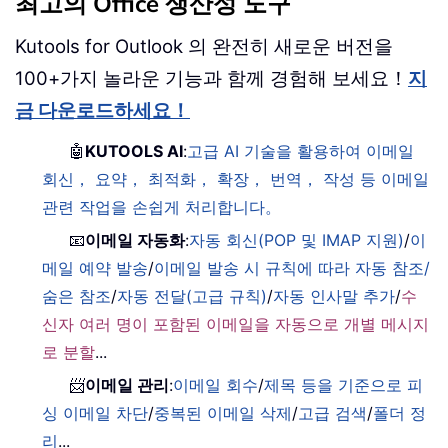
최고의 Office 생산성 도구
Kutools for Outlook 의 완전히 새로운 버전을
100+가지 놀라운 기능과 함께 경험해 보세요！
지
금 다운로드하세요！
🤖
KUTOOLS AI
:
고급 AI 기술을 활용하여 이메일
회신， 요약， 최적화， 확장， 번역， 작성 등 이메일
관련 작업을 손쉽게 처리합니다。
📧
이메일 자동화
:
자동 회신(POP 및 IMAP 지원)
/
이
메일 예약 발송
/
이메일 발송 시 규칙에 따라 자동 참조/
숨은 참조
/
자동 전달(고급 규칙)
/
자동 인사말 추가
/
수
신자 여러 명이 포함된 이메일을 자동으로 개별 메시지
로 분할
...
📨
이메일 관리
:
이메일 회수
/
제목 등을 기준으로 피
싱 이메일 차단
/
중복된 이메일 삭제
/
고급 검색
/
폴더 정
리
...