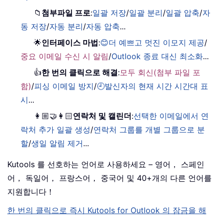
📁
첨부파일 프로
:
일괄 저장
/
일괄 분리
/
일괄 압축
/
자
동 저장
/
자동 분리
/
자동 압축
...
🌟
인터페이스 마법
:
😊더 예쁘고 멋진 이모지 제공
/
중요 이메일 수신 시 알림
/
Outlook 종료 대신 최소화
...
👍
한 번의 클릭으로 해결
:
모두 회신(첨부 파일 포
함)
/
피싱 이메일 방지
/
🕘발신자의 현재 시간 시간대 표
시
...
👩🏼‍🤝‍👩🏻
연락처 및 캘린더
:
선택한 이메일에서 연
락처 추가 일괄 생성
/
연락처 그룹를 개별 그룹으로 분
할
/
생일 알림 제거
...
Kutools 를 선호하는 언어로 사용하세요 – 영어， 스페인
어， 독일어， 프랑스어， 중국어 및 40+개의 다른 언어를
지원합니다！
한 번의 클릭으로 즉시 Kutools for Outlook 의 잠금을 해