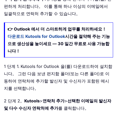
Set
 xNameSpace 
=
 Outlook
.
Application
.
편하게 처리합니다。 이를 통해 하나 이상의 이메일에서
Set
 xContactItems 
=
 xNameSpace
.
GetDef
일괄적으로 연락처 추가할 수 있습니다。
For
 i 
=
 LBound
(
Arr
)
To
 UBound
(
Arr
)
-
For
 k 
=
1
To
3
👉 Outlook 에서 더 스마트하게 업무를 처리하세요！
xFilterAddress 
=
"[Email"
&
 k 
&
"Addr
다운로드 Kutools for Outlook
시간을 절약해 주는 기능
Set
 xContact 
=
 xContactItems
.
Find
(
xFi
If
Not
(
xContact 
Is
Nothing
)
Then
으로 생산성을 높이세요 — 30 일간 무료로 사용 가능합
Exit
For
니다！
End
If
Next
1 단계 1. Kutools for Outlook 을(를) 다운로드하여 설치합
If
 xContact 
Is
Nothing
Then
니다。 그런 다음 보낸 편지함 폴더(또는 다른 폴더)로 이
Set
 xNewContact 
=
 Outlook
.
Application
동하여 연락처에 추가할 발신자 및 수신자가 포함된 메시
With
지를 선택합니다。
.
FullName 
=
 ArrName
(
i
)
.
Email1Address 
=
 Arr
(
i
)
2 단계 2。
Kutools
>
연락처 추가
>
선택한 이메일의 발신자
.
Categories 
=
"From Email"
및 다수 수신자 연락처에 추가
를 클릭합니다。
.
End
With