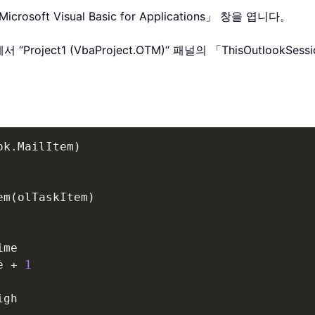
crosoft Visual Basic for Applications」 창을 엽니다。
ons」 창에서 “Project1 (VbaProject.OTM)“ 패널의 「ThisOu
ok
.
MailItem
)
em
(
olTaskItem
)
me

e 
+
1
gh
