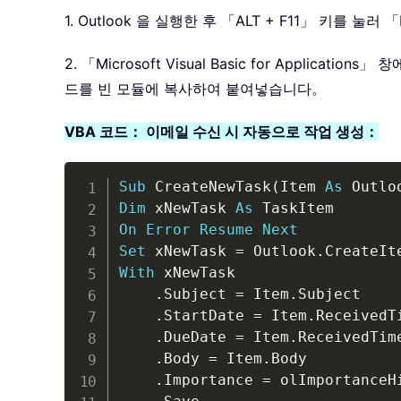
1. Outlook 을 실행한 후 「ALT + F11」 키를 눌러 「Mi
2. 「Microsoft Visual Basic for Applicati
드를 빈 모듈에 복사하여 붙여넣습니다。
VBA 코드： 이메일 수신 시 자동으로 작업 생성：
Sub
 CreateNewTask
(
Item 
As
 Outlo
Dim
 xNewTask 
As
On
Error
Resume
Next
Set
 xNewTask 
=
 Outlook
.
CreateIt
With
 xNewTask

.
Subject 
=
 Item
.
Subject

.
StartDate 
=
 Item
.
ReceivedTi
.
DueDate 
=
 Item
.
ReceivedTim
.
Body 
=
 Item
.
Body

.
Importance 
=
 olImportanceHi