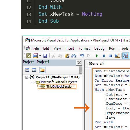
.
End
With
Set
 xNewTask 
=
Nothing
End
Sub