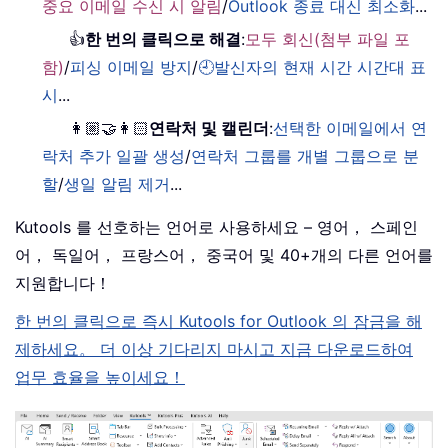
중요 이메일 수신 시 알림
/
Outlook 종료 대신 최소화
...
👍
한 번의 클릭으로 해결
:
모두 회신(첨부 파일 포
함)
/
피싱 이메일 방지
/
🕘발신자의 현재 시간 시간대 표
시
...
👩🏼‍🤝‍👩🏻
연락처 및 캘린더
:
선택한 이메일에서 연
락처 추가 일괄 생성
/
연락처 그룹를 개별 그룹으로 분
할
/
생일 알림 제거
...
Kutools 를 선호하는 언어로 사용하세요 – 영어， 스페인
어， 독일어， 프랑스어， 중국어 및 40+개의 다른 언어를
지원합니다！
한 번의 클릭으로 즉시 Kutools for Outlook 의 잠금을 해
제하세요。 더 이상 기다리지 마시고 지금 다운로드하여
업무 효율을 높이세요！