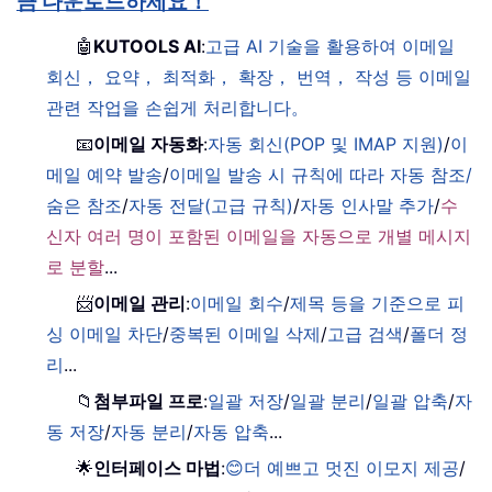
금 다운로드하세요！
🤖
KUTOOLS AI
:
고급 AI 기술을 활용하여 이메일
회신， 요약， 최적화， 확장， 번역， 작성 등 이메일
관련 작업을 손쉽게 처리합니다。
📧
이메일 자동화
:
자동 회신(POP 및 IMAP 지원)
/
이
메일 예약 발송
/
이메일 발송 시 규칙에 따라 자동 참조/
숨은 참조
/
자동 전달(고급 규칙)
/
자동 인사말 추가
/
수
신자 여러 명이 포함된 이메일을 자동으로 개별 메시지
로 분할
...
📨
이메일 관리
:
이메일 회수
/
제목 등을 기준으로 피
싱 이메일 차단
/
중복된 이메일 삭제
/
고급 검색
/
폴더 정
리
...
📁
첨부파일 프로
:
일괄 저장
/
일괄 분리
/
일괄 압축
/
자
동 저장
/
자동 분리
/
자동 압축
...
🌟
인터페이스 마법
:
😊더 예쁘고 멋진 이모지 제공
/