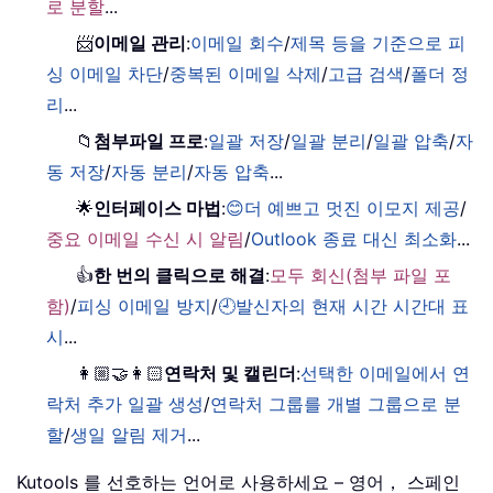
로 분할
...
📨
이메일 관리
:
이메일 회수
/
제목 등을 기준으로 피
싱 이메일 차단
/
중복된 이메일 삭제
/
고급 검색
/
폴더 정
리
...
📁
첨부파일 프로
:
일괄 저장
/
일괄 분리
/
일괄 압축
/
자
동 저장
/
자동 분리
/
자동 압축
...
🌟
인터페이스 마법
:
😊더 예쁘고 멋진 이모지 제공
/
중요 이메일 수신 시 알림
/
Outlook 종료 대신 최소화
...
👍
한 번의 클릭으로 해결
:
모두 회신(첨부 파일 포
함)
/
피싱 이메일 방지
/
🕘발신자의 현재 시간 시간대 표
시
...
👩🏼‍🤝‍👩🏻
연락처 및 캘린더
:
선택한 이메일에서 연
락처 추가 일괄 생성
/
연락처 그룹를 개별 그룹으로 분
할
/
생일 알림 제거
...
Kutools 를 선호하는 언어로 사용하세요 – 영어， 스페인