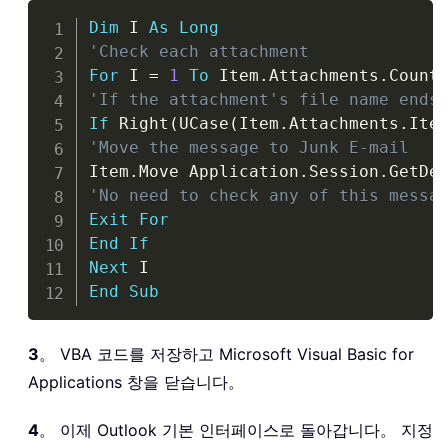
Copy
Dim
 I 
As
Long
'Check each attachment
For
 I 
=
1
To
 Item
.
Attachments
.
'If the attachment's file name ends
If
 Right
(
UCase
(
Item
.
Attachments
.
Ite
'Move the message to Junk E-mail
Item
.
Move Application
.
Session
.
GetDe
'No need to check any of this messa
Exit
For
End
If
Next
End
Sub
3
。 VBA 코드를 저장하고 Microsoft Visual Basic for
Applications 창을 닫습니다。
4
。 이제 Outlook 기본 인터페이스로 돌아갑니다。 지정