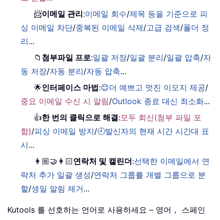
📨
이메일 관리
:
이메일 회수
/
제목 등을 기준으로 피
싱 이메일 차단
/
중복된 이메일 삭제
/
고급 검색
/
폴더 정
리
...
📁
첨부파일 프로
:
일괄 저장
/
일괄 분리
/
일괄 압축
/
자
동 저장
/
자동 분리
/
자동 압축
...
🌟
인터페이스 마법
:
😊더 예쁘고 멋진 이모지 제공
/
중요 이메일 수신 시 알림
/
Outlook 종료 대신 최소화
...
👍
한 번의 클릭으로 해결
:
모두 회신(첨부 파일 포
함)
/
피싱 이메일 방지
/
🕘발신자의 현재 시간 시간대 표
시
...
👩🏼‍🤝‍👩🏻
연락처 및 캘린더
:
선택한 이메일에서 연
락처 추가 일괄 생성
/
연락처 그룹를 개별 그룹으로 분
할
/
생일 알림 제거
...
Kutools 를 선호하는 언어로 사용하세요 – 영어， 스페인