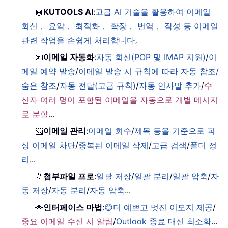
🤖
KUTOOLS AI
:
고급 AI 기술을 활용하여 이메일
회신， 요약， 최적화， 확장， 번역， 작성 등 이메일
관련 작업을 손쉽게 처리합니다。
📧
이메일 자동화
:
자동 회신(POP 및 IMAP 지원)
/
이
메일 예약 발송
/
이메일 발송 시 규칙에 따라 자동 참조/
숨은 참조
/
자동 전달(고급 규칙)
/
자동 인사말 추가
/
수
신자 여러 명이 포함된 이메일을 자동으로 개별 메시지
로 분할
...
📨
이메일 관리
:
이메일 회수
/
제목 등을 기준으로 피
싱 이메일 차단
/
중복된 이메일 삭제
/
고급 검색
/
폴더 정
리
...
📁
첨부파일 프로
:
일괄 저장
/
일괄 분리
/
일괄 압축
/
자
동 저장
/
자동 분리
/
자동 압축
...
🌟
인터페이스 마법
:
😊더 예쁘고 멋진 이모지 제공
/
중요 이메일 수신 시 알림
/
Outlook 종료 대신 최소화
...